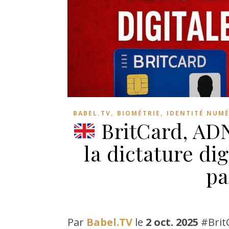
,
,
BABEL.TV
BIOMÉTRIE
IDENTITÉ NUM
BritCard, ADN
la dictature di
pa
Par
Babel.TV
le
2 oct. 2025
#Brit