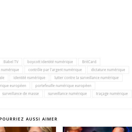
Babel TV
boycott identité numérique
BritCard
e numérique
contrôle par l'argent numérique
dictature numérique
ale
identité numérique
lutter contre la surveillance numérique
mérique européen
portefeuille numérique européen
surveillance de masse
surveillance numérique
traçage numérique
POURRIEZ AUSSI AIMER