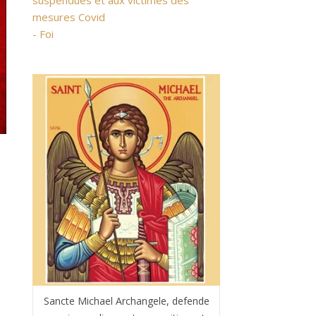
suspendues et aux victimes des
mesures Covid
- Foi
Sancte Michael Archangele, defende