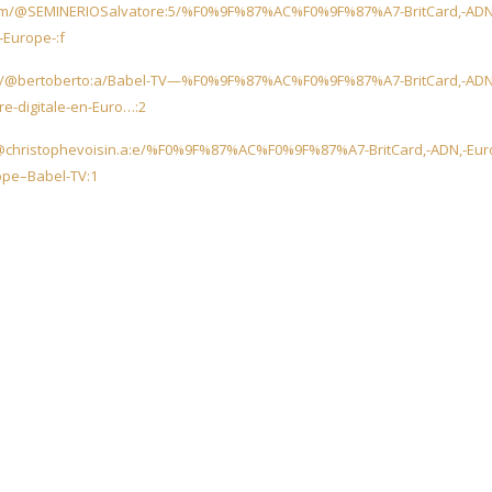
com/@SEMINERIOSalvatore:5/%F0%9F%87%AC%F0%9F%87%A7-BritCard,-ADN
-Europe-:f
om/@bertoberto:a/Babel-TV—%F0%9F%87%AC%F0%9F%87%A7-BritCard,-ADN
-digitale-en-Euro…:2
@christophevoisin.a:e/%F0%9F%87%AC%F0%9F%87%A7-BritCard,-ADN,-Eur
ope–Babel-TV:1