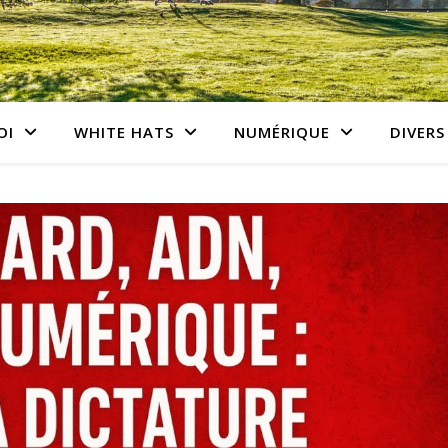
OI
WHITE HATS
NUMÉRIQUE
DIVERS