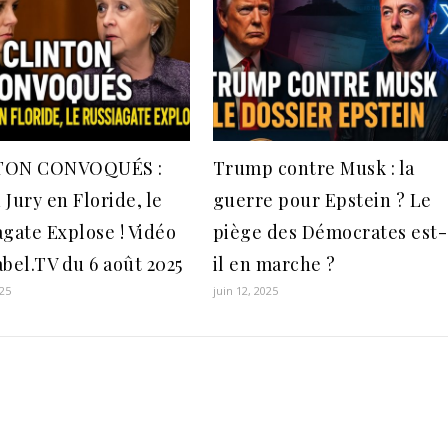
TON CONVOQUÉS :
Trump contre Musk : la
Jury en Floride, le
guerre pour Epstein ? Le
agate Explose ! Vidéo
piège des Démocrates est-
abel.TV du 6 août 2025
il en marche ?
025
juin 12, 2025