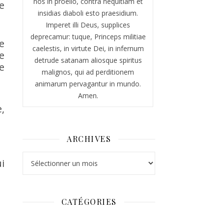
nos in proelio, contra nequitiam et
e
insidias diaboli esto praesidium.
Imperet illi Deus, supplices
deprecamur: tuque, Princeps militiae
e
caelestis, in virtute Dei, in infernum
e
detrude satanam aliosque spiritus
e
malignos, qui ad perditionem
animarum pervagantur in mundo.
Amen.
,
ARCHIVES
Archives
i
CATÉGORIES