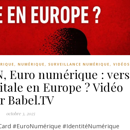
,
,
,
ÉRIQUE
NUMÉRIQUE
SURVEILLANCE NUMÉRIQUE
VIDÉOS
, Euro numérique : vers
gitale en Europe ? Vidéo
r Babel.TV
octobre 3, 2025
Card #EuroNumérique #IdentitéNumérique