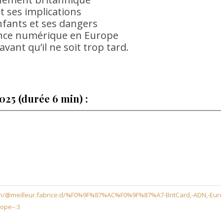
et ses implications
nfants et ses dangers
llance numérique en Europe
vant qu’il ne soit trop tard.
025 (durée 6 min) :
om/@meilleur.fabrice:d/%F0%9F%87%AC%F0%9F%87%A7-BritCard,-ADN,-Eur
rope–:3