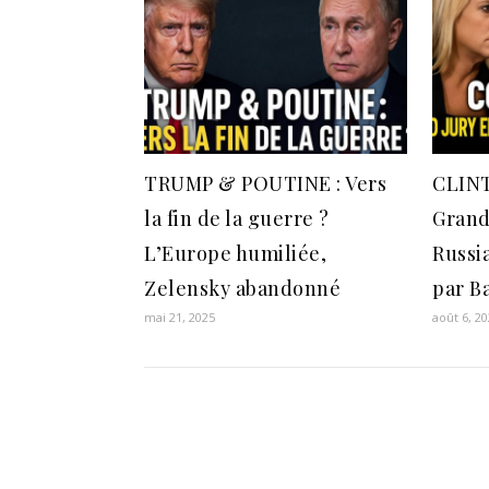
TRUMP & POUTINE : Vers
CLIN
la fin de la guerre ?
Grand 
L’Europe humiliée,
Russi
Zelensky abandonné
par B
mai 21, 2025
août 6, 2