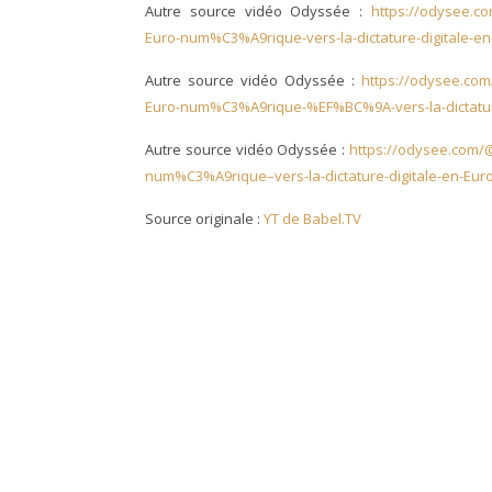
Autre source vidéo Odyssée :
https://odysee.
Euro-num%C3%A9rique-vers-la-dictature-digitale-en
Autre source vidéo Odyssée :
https://odysee.c
Euro-num%C3%A9rique-%EF%BC%9A-vers-la-dictature
Autre source vidéo Odyssée :
https://odysee.com/
num%C3%A9rique–vers-la-dictature-digitale-en-Eur
Source originale :
YT de Babel.TV