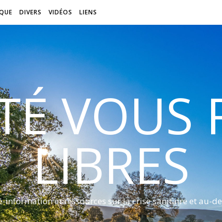
QUE
DIVERS
VIDÉOS
LIENS
ITÉ VOUS
LIBRES
é-information et ressources sur la crise sanitaire et au-de