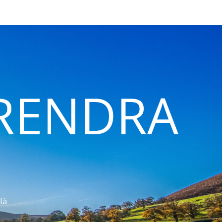
 RENDRA
là