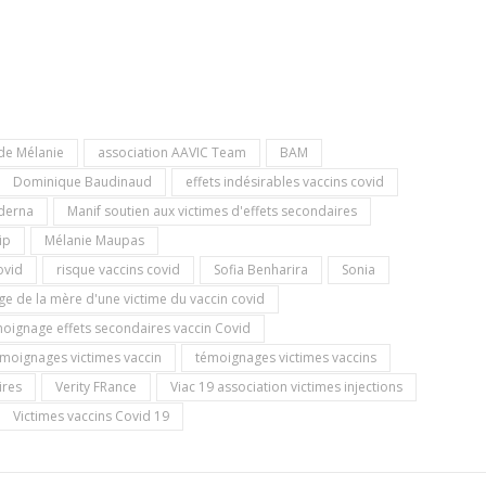
de Mélanie
association AAVIC Team
BAM
Dominique Baudinaud
effets indésirables vaccins covid
oderna
Manif soutien aux victimes d'effets secondaires
ip
Mélanie Maupas
ovid
risque vaccins covid
Sofia Benharira
Sonia
e de la mère d'une victime du vaccin covid
oignage effets secondaires vaccin Covid
moignages victimes vaccin
témoignages victimes vaccins
ires
Verity FRance
Viac 19 association victimes injections
Victimes vaccins Covid 19