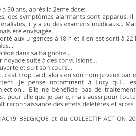
 à 30 ans, après la 2ème dose:
cès, des symptômes alarmants sont apparus. Il 
néralistes, il y a eu des examens médicaux… Mai
amais été envisagée.
orté aux urgences à 18 h et il en est sorti à 22 
ales…
décédé dans sa baignoire…
ar noyade suite à des convulsions…
uverte et suit son cours…
ini, c’est trop tard, alors en son nom je veux parl
attent. Je pense notamment à Lucy qui… es
jection… Elle ne bénéficie pas de traitement
st pour elle que je parle, mais aussi pour toute
ait reconnaissance des effets délétères et accès 
e VIAC19 BELGIQUE et du COLLECTIF ACTION 20