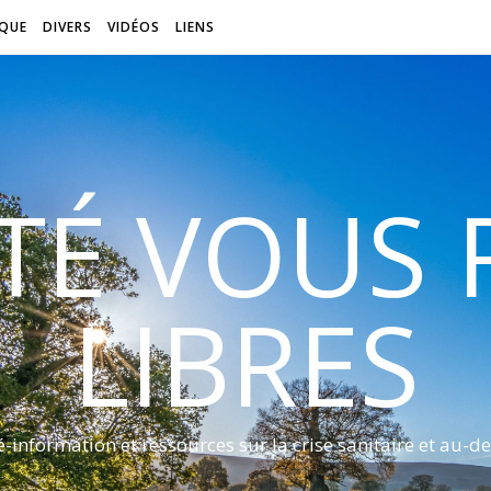
QUE
DIVERS
VIDÉOS
LIENS
ITÉ VOUS
LIBRES
é-information et ressources sur la crise sanitaire et au-de