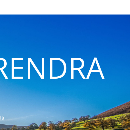
 RENDRA
là