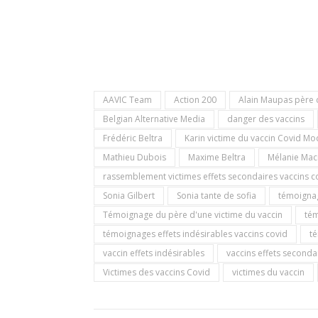
AAVIC Team
Action 200
Alain Maupas père 
Belgian Alternative Media
danger des vaccins
Frédéric Beltra
Karin victime du vaccin Covid M
Mathieu Dubois
Maxime Beltra
Mélanie Mac
rassemblement victimes effets secondaires vaccins c
Sonia Gilbert
Sonia tante de sofia
témoignag
Témoignage du père d'une victime du vaccin
tém
témoignages effets indésirables vaccins covid
té
vaccin effets indésirables
vaccins effets seconda
Victimes des vaccins Covid
victimes du vaccin