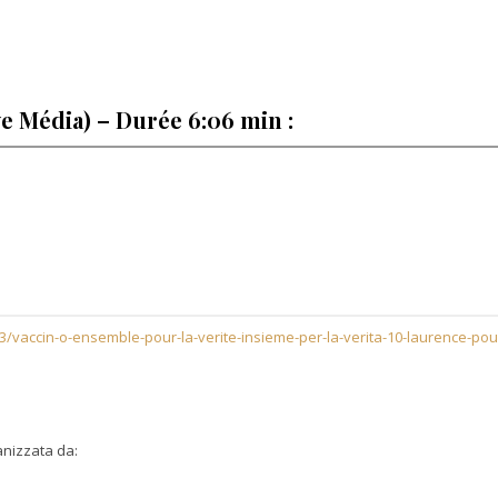
ve Média) – Durée 6:06 min :
/vaccin-o-ensemble-pour-la-verite-insieme-per-la-verita-10-laurence-pou
anizzata da: