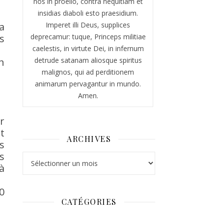
nos in proelio, contra nequitiam et
insidias diaboli esto praesidium.
a
Imperet illi Deus, supplices
s
deprecamur: tuque, Princeps militiae
caelestis, in virtute Dei, in infernum
h
detrude satanam aliosque spiritus
malignos, qui ad perditionem
animarum pervagantur in mundo.
Amen.
er
t
ARCHIVES
s
s
Archives
à
0
CATÉGORIES