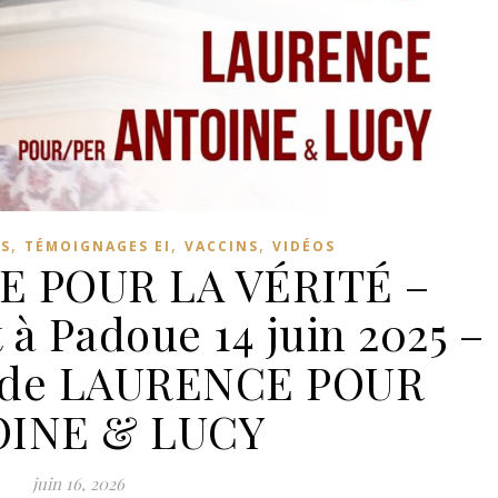
,
,
,
ES
TÉMOIGNAGES EI
VACCINS
VIDÉOS
 POUR LA VÉRITÉ –
à Padoue 14 juin 2025 –
 de LAURENCE POUR
INE & LUCY
juin 16, 2026