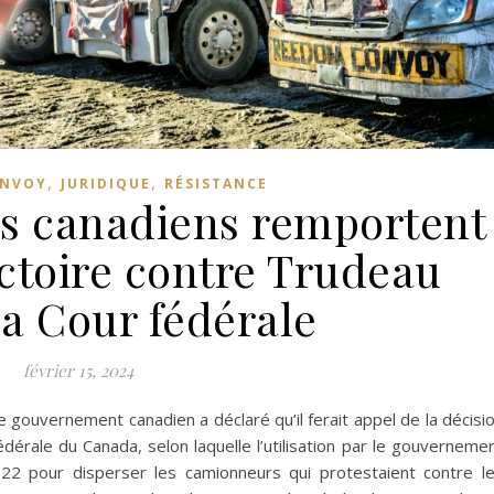
,
,
ONVOY
JURIDIQUE
RÉSISTANCE
s canadiens remportent
ctoire contre Trudeau
la Cour fédérale
février 15, 2024
 gouvernement canadien a déclaré qu’il ferait appel de la décisi
dérale du Canada, selon laquelle l’utilisation par le gouverneme
2022 pour disperser les camionneurs qui protestaient contre l