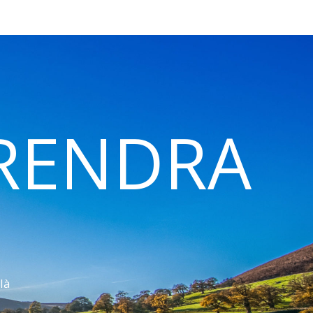
 RENDRA
là