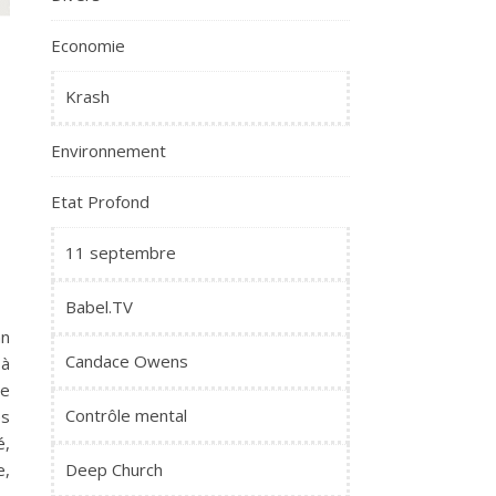
Economie
Krash
Environnement
e
Etat Profond
11 septembre
Babel.TV
an
Candace Owens
 à
de
Contrôle mental
es
é,
Deep Church
e,