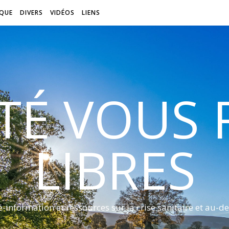
QUE
DIVERS
VIDÉOS
LIENS
ITÉ VOUS
LIBRES
é-information et ressources sur la crise sanitaire et au-de