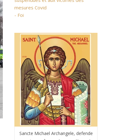
suspendues et aux victimes des
mesures Covid
- Foi
Sancte Michael Archangele, defende