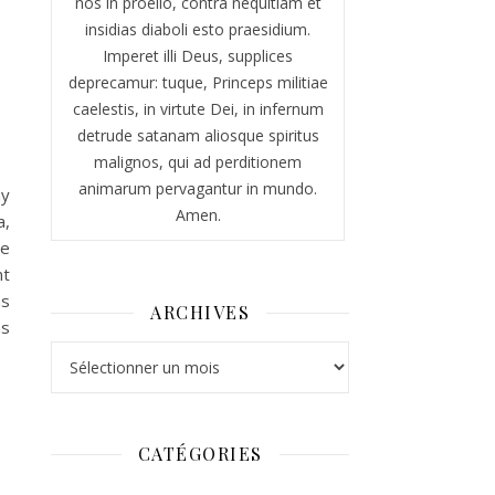
nos in proelio, contra nequitiam et
insidias diaboli esto praesidium.
Imperet illi Deus, supplices
deprecamur: tuque, Princeps militiae
caelestis, in virtute Dei, in infernum
detrude satanam aliosque spiritus
malignos, qui ad perditionem
animarum pervagantur in mundo.
ny
Amen.
a,
de
nt
as
ARCHIVES
ns
Archives
CATÉGORIES