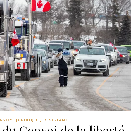
,
,
ONVOY
JURIDIQUE
RÉSISTANCE
u Convoi de la liberté