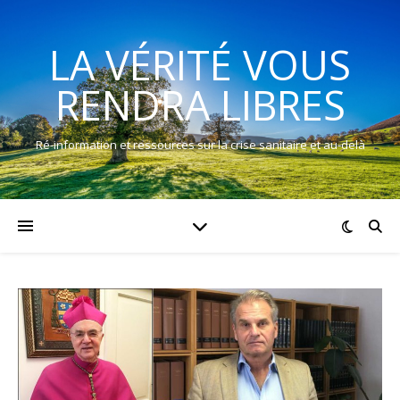
LA VÉRITÉ VOUS
RENDRA LIBRES
Ré-information et ressources sur la crise sanitaire et au-delà