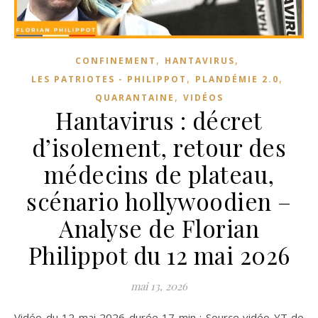
,
,
CONFINEMENT
HANTAVIRUS
,
,
LES PATRIOTES - PHILIPPOT
PLANDÉMIE 2.0
,
QUARANTAINE
VIDÉOS
Hantavirus : décret
d’isolement, retour des
médecins de plateau,
scénario hollywoodien –
Analyse de Florian
Philippot du 12 mai 2026
mai 13, 2026
Vidéo du 12 mai 2026 durée 17 min : Source vidéo YT de