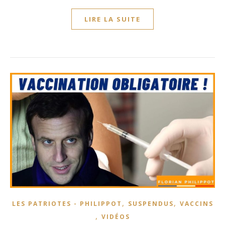
LIRE LA SUITE
,
,
LES PATRIOTES - PHILIPPOT
SUSPENDUS
VACCINS
,
VIDÉOS