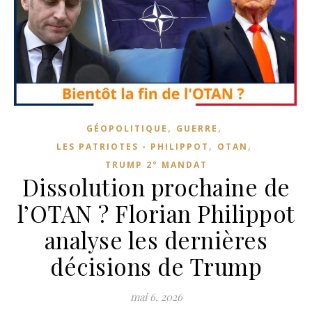
,
,
GÉOPOLITIQUE
GUERRE
,
,
LES PATRIOTES - PHILIPPOT
OTAN
TRUMP 2° MANDAT
Dissolution prochaine de
l’OTAN ? Florian Philippot
analyse les dernières
décisions de Trump
mai 6, 2026