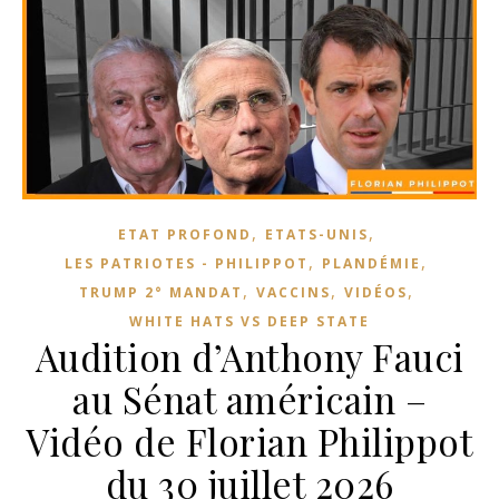
,
,
ETAT PROFOND
ETATS-UNIS
,
,
LES PATRIOTES - PHILIPPOT
PLANDÉMIE
,
,
,
TRUMP 2° MANDAT
VACCINS
VIDÉOS
WHITE HATS VS DEEP STATE
Audition d’Anthony Fauci
au Sénat américain –
Vidéo de Florian Philippot
du 30 juillet 2026