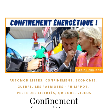
,
,
,
AUTOMOBILISTES
CONFINEMENT
ECONOMIE
,
,
GUERRE
LES PATRIOTES - PHILIPPOT
,
,
PERTE DES LIBERTÉS
QR CODE
VIDÉOS
Confinement