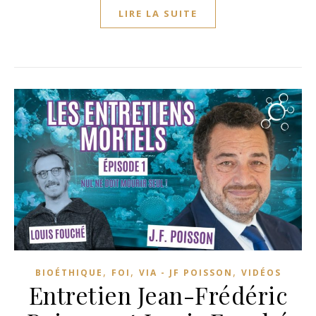
LIRE LA SUITE
,
,
,
BIOÉTHIQUE
FOI
VIA - JF POISSON
VIDÉOS
Entretien Jean-Frédéric