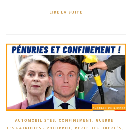
LIRE LA SUITE
,
,
,
AUTOMOBILISTES
CONFINEMENT
GUERRE
,
,
LES PATRIOTES - PHILIPPOT
PERTE DES LIBERTÉS