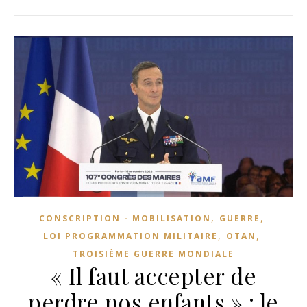
,
,
CONSCRIPTION - MOBILISATION
GUERRE
,
,
LOI PROGRAMMATION MILITAIRE
OTAN
TROISIÈME GUERRE MONDIALE
« Il faut accepter de
perdre nos enfants » : le