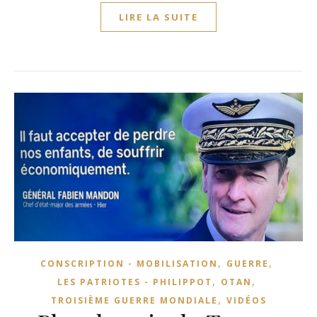
LIRE LA SUITE
,
,
CONSCRIPTION - MOBILISATION
GUERRE
,
,
LES PATRIOTES - PHILIPPOT
OTAN
,
TROISIÈME GUERRE MONDIALE
VIDÉOS