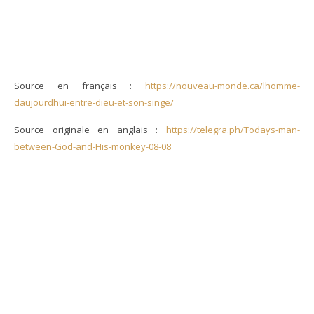
Source en français :
https://nouveau-monde.ca/lhomme-
daujourdhui-entre-dieu-et-son-singe/
Source originale en anglais :
https://telegra.ph/Todays-man-
between-God-and-His-monkey-08-08