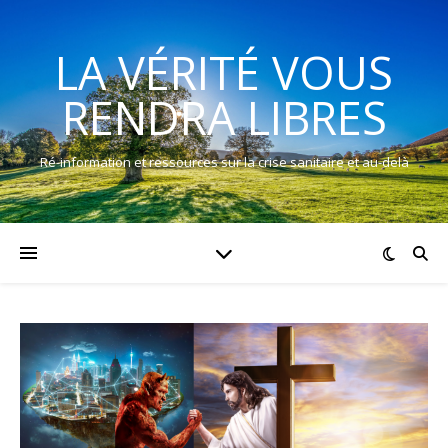
LA VÉRITÉ VOUS
RENDRA LIBRES
Ré-information et ressources sur la crise sanitaire et au-delà