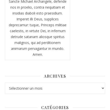
Sancte Michael Archangele, defende
nos in proelio, contra nequitiam et
insidias diaboli esto praesidium.
Imperet illi Deus, supplices
deprecamur: tuque, Princeps militiae
caelestis, in virtute Dei, in infernum
detrude satanam aliosque spiritus
malignos, qui ad perditionem
animarum pervagantur in mundo.
Amen.
ARCHIVES
Archives
CATÉGORIES