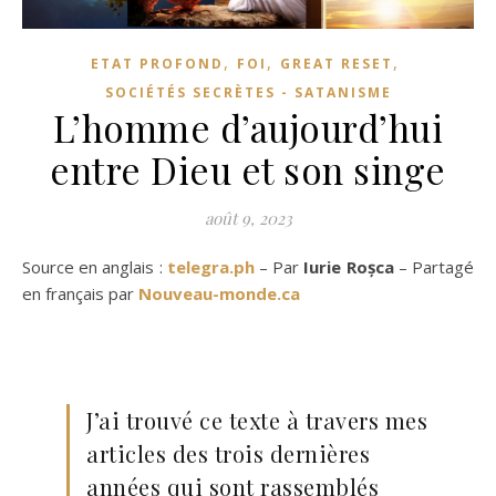
,
,
,
ETAT PROFOND
FOI
GREAT RESET
SOCIÉTÉS SECRÈTES - SATANISME
L’homme d’aujourd’hui
entre Dieu et son singe
août 9, 2023
Source en anglais :
telegra.ph
– Par
Iurie Roșca
– Partagé
en français par
Nouveau-monde.ca
J’ai trouvé ce texte à travers mes
articles des trois dernières
années qui sont rassemblés