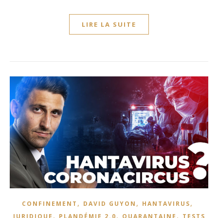
LIRE LA SUITE
,
,
,
CONFINEMENT
DAVID GUYON
HANTAVIRUS
,
,
,
JURIDIQUE
PLANDÉMIE 2.0
QUARANTAINE
TESTS