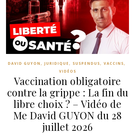
,
,
,
,
DAVID GUYON
JURIDIQUE
SUSPENDUS
VACCINS
VIDÉOS
Vaccination obligatoire
contre la grippe : La fin du
libre choix ? – Vidéo de
Me David GUYON du 28
juillet 2026