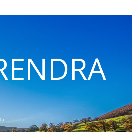
 RENDRA
là