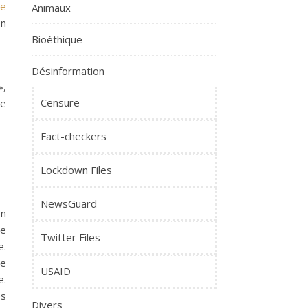
de
Animaux
on
Bioéthique
Désinformation
»,
Censure
re
Fact-checkers
Lockdown Files
NewsGuard
on
de
Twitter Files
e.
ue
USAID
e.
es
Divers