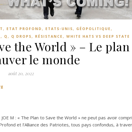
,
,
,
,
T
ETAT PROFOND
ETATS-UNIS
GÉOPOLITIQUE
,
,
,
,
E
Q
Q DROPS
RÉSISTANCE
WHITE HATS VS DEEP STATE
ve the World » – Le plan
auver le monde
août 20, 2022
rg
de JOE M : « The Plan to Save the World » ne peut pas avoir compr
Profond et l’Alliance des Patriotes, tous pays confondus, à trave