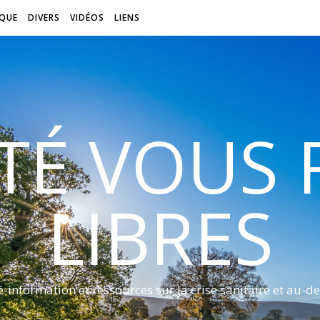
QUE
DIVERS
VIDÉOS
LIENS
ITÉ VOUS
LIBRES
é-information et ressources sur la crise sanitaire et au-de