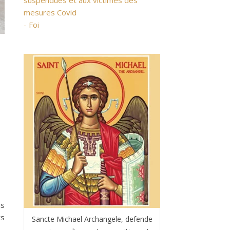
suspendues et aux victimes des
mesures Covid
- Foi
is
rs
Sancte Michael Archangele, defende