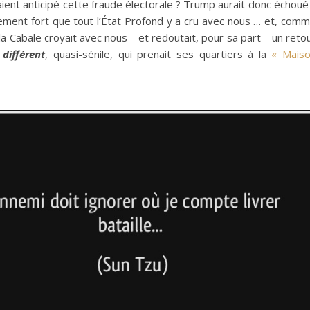
avaient anticipé cette fraude électorale ? Trump aurait donc échoué
lement fort que tout l’État Profond y a cru avec nous … et, com
 la Cabale croyait avec nous – et redoutait, pour sa part – un reto
,
différent
, quasi-sénile, qui prenait ses quartiers à la
« Mais