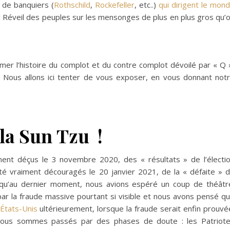
s de banquiers (
Rothschild
,
Rockefeller
, etc..)
qui dirigent le mon
d Réveil des peuples sur les mensonges de plus en plus gros qu’
umer l’histoire du complot et du contre complot dévoilé par « Q 
Nous allons ici tenter de vous exposer, en vous donnant not
 la Sun Tzu !
nt déçus le 3 novembre 2020, des « résultats » de l’électi
 vraiment découragés le 20 janvier 2021, de la « défaite » 
usqu’au dernier moment, nous avions espéré un coup de théâtr
 la fraude massive pourtant si visible et nous avons pensé q
États-Unis
ultérieurement, lorsque la fraude serait enfin prouvé
ous sommes passés par des phases de doute : les Patriot