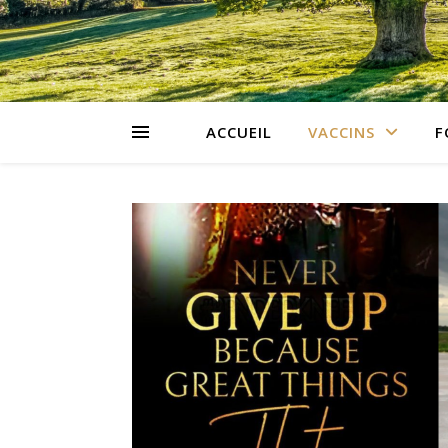
ACCUEIL
VACCINS
F