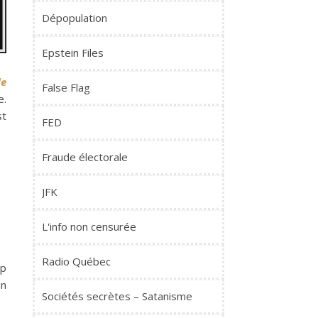
Dépopulation
Epstein Files
de
False Flag
e.
st
FED
Fraude électorale
JFK
L'info non censurée
Radio Québec
mp
un
Sociétés secrètes – Satanisme