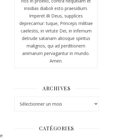
nos in proelio, contra nequitiam et
insidias diaboli esto praesidium.
Imperet illi Deus, supplices
deprecamur: tuque, Princeps militiae
caelestis, in virtute Dei, in infernum
detrude satanam aliosque spiritus
malignos, qui ad perditionem
animarum pervagantur in mundo.
Amen.
ARCHIVES
Archives
CATÉGORIES
re