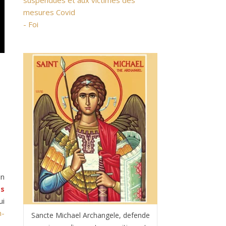
suspendues et aux victimes des
mesures Covid
- Foi
un
ts
ui
n-
Sancte Michael Archangele, defende