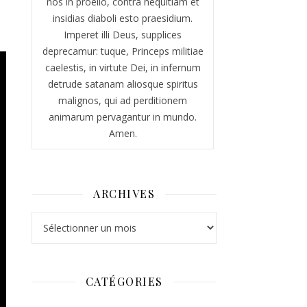
nos in proelio, contra nequitiam et
insidias diaboli esto praesidium.
Imperet illi Deus, supplices
deprecamur: tuque, Princeps militiae
caelestis, in virtute Dei, in infernum
detrude satanam aliosque spiritus
malignos, qui ad perditionem
animarum pervagantur in mundo.
Amen.
ARCHIVES
Archives
CATÉGORIES