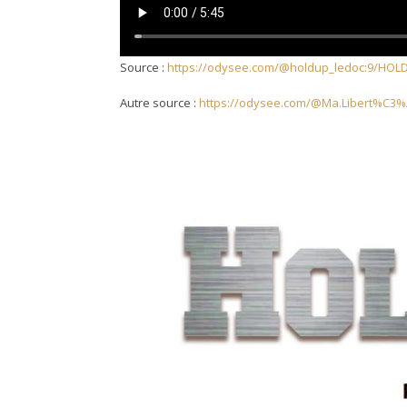
Source :
https://odysee.com/@holdup_ledoc:9/HOLD
Autre source :
https://odysee.com/@Ma.Libert%C3%