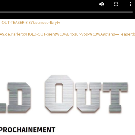
-OUT-TEASER-3:3?&sunset=lbrytv
A9.de.Parler:c/HOLD-OUT-bient%C3%B4t-sur-vos-%C3%A9crans—Teaser: