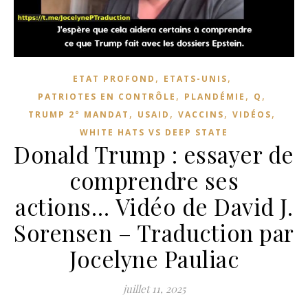
,
,
ETAT PROFOND
ETATS-UNIS
,
,
,
PATRIOTES EN CONTRÔLE
PLANDÉMIE
Q
,
,
,
,
TRUMP 2° MANDAT
USAID
VACCINS
VIDÉOS
WHITE HATS VS DEEP STATE
Donald Trump : essayer de
comprendre ses
actions… Vidéo de David J.
Sorensen – Traduction par
Jocelyne Pauliac
juillet 11, 2025