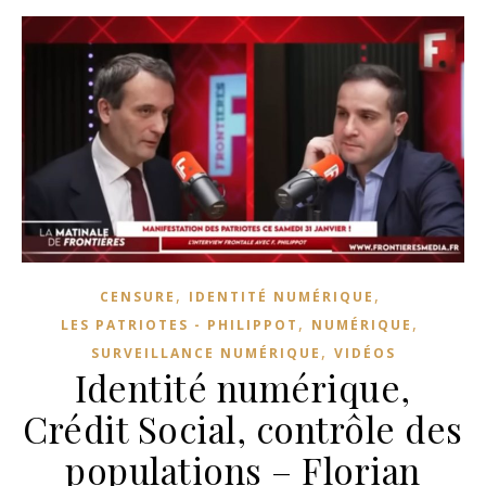
,
,
CENSURE
IDENTITÉ NUMÉRIQUE
,
,
LES PATRIOTES - PHILIPPOT
NUMÉRIQUE
,
SURVEILLANCE NUMÉRIQUE
VIDÉOS
Identité numérique,
Crédit Social, contrôle des
populations – Florian