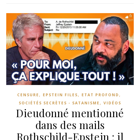
,
,
,
CENSURE
EPSTEIN FILES
ETAT PROFOND
,
SOCIÉTÉS SECRÈTES - SATANISME
VIDÉOS
Dieudonné mentionné
dans des mails
Rothschild-Epstein : il