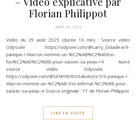
– Vidéo explicative par
Florian Philippot
août 30, 2025
Vidéo du 29 août 2025 (durée 16 min) : Source vidéo
Odyssée : https://odysee.com/@Larry_Golade:e/Il-
panique-!-Macron-nomme-un-%C2%AB%C2%A0trio-
fou%C2%A0%C2%BB-pour-sauver-sa-peau-!:4 Autre
source vidéo Odyssée :
https://odysee.com/@SEMINERIOSalvatore:5/Il-panique-!-
Macron-nomme-un-%C2%AB-trio-infernal-%C2%BB-pour-
sauver-sa-peau-:e Source originale : YT de Florian Philippot
LIRE LA SUITE