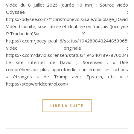
Vidéo du 8 juillet 2025 (durée 10 min) : Source vidéo
Odyssée :
https://odysee.com/@christophevoisin.a:e/doublage_David_S
Vidéo traduite, sous-titrée et doublée en français (Jocelyne
P.Traduction)Sur X :
https://x.com/jocey_paul16/status/1942808402448539659
Vidéo originale :
https://x.com/davidjsorensen/status/194240189787002483
Le site Internet de David J. Sorensen : « Une
compréhension plus approfondie concernant les actions
« étranges » de Trump avec Epstein, etc. » :
https://stopworldcontrol.com/
LIRE LA SUITE