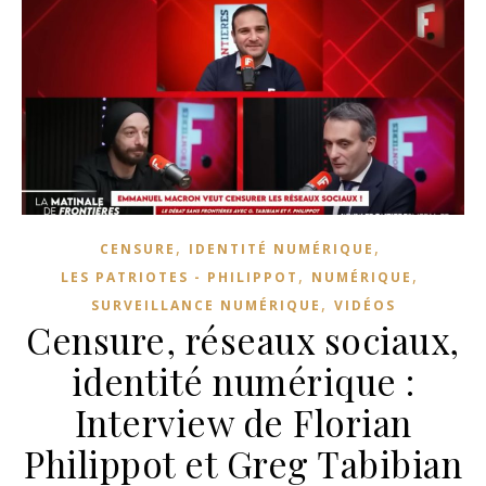
,
,
CENSURE
IDENTITÉ NUMÉRIQUE
,
,
LES PATRIOTES - PHILIPPOT
NUMÉRIQUE
,
SURVEILLANCE NUMÉRIQUE
VIDÉOS
Censure, réseaux sociaux,
identité numérique :
Interview de Florian
Philippot et Greg Tabibian