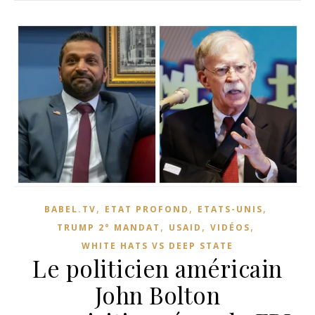
,
,
,
BABEL.TV
ETAT PROFOND
ETATS-UNIS
,
,
,
TRUMP 2° MANDAT
USAID
VIDÉOS
WHITE HATS VS DEEP STATE
Le politicien américain
John Bolton