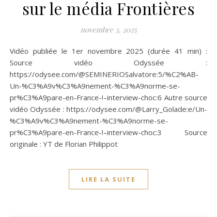
sur le média Frontières
novembre 3, 2025
Vidéo publiée le 1er novembre 2025 (durée 41 min) :
Source vidéo Odyssée :
https://odysee.com/@SEMINERIOSalvatore:5/%C2%AB-
Un-%C3%A9v%C3%A9nement-%C3%A9norme-se-
pr%C3%A9pare-en-France-!–interview-choc:6 Autre source
vidéo Odyssée : https://odysee.com/@Larry_Golade:e/Un-
%C3%A9v%C3%A9nement-%C3%A9norme-se-
pr%C3%A9pare-en-France-!–interview-choc:3 Source
originale : YT de Florian Philippot
LIRE LA SUITE