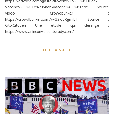
https://odysee.com/@Citoicitoyen:e/E%CC%81tude-
Vaccine%CC%81es-et-non-Vaccine%CC%81es:1 Source
vidéo Crowdbunker :
https://crowdbunker.com/v/GSwLRgmJyH Source :
CitoiCitoyen Une étude qui dérange :
https://www.aninconvenientstudy.com/
LIRE LA SUITE