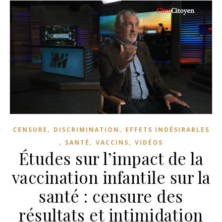
,
,
CENSURE
DISCRIMINATION
EFFETS INDÉSIRABLES
,
,
,
SANTÉ
VACCINS
VIDÉOS
Études sur l’impact de la
vaccination infantile sur la
santé : censure des
résultats et intimidation