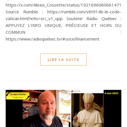
https://x.com/Alexis_Cossette/status/19216960806614712
Source Rumble : https://rumble.com/v6t914b-le-code-
vatican.html?e9s=src_v1_upp Soutenir Radio Québec :
APPUYEZ L’INFO UNIQUE, PRÉCIEUSE ET HORS DU
COMMUN :
https://www.radioquebec.tv/#sociofinancement
LIRE LA SUITE