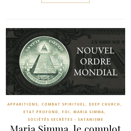
,
,
,
APPARITIONS
COMBAT SPIRITUEL
DEEP CHURCH
,
,
,
ETAT PROFOND
FOI
MARIA SIMMA
SOCIÉTÉS SECRÈTES - SATANISME
Maria Simma, le complot