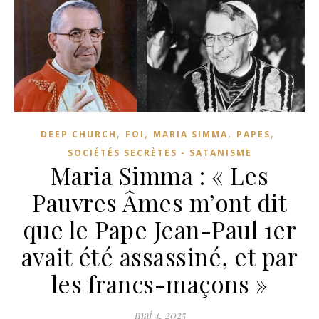
,
,
,
,
DEEP CHURCH
FOI
MARIA SIMMA
PAPES
SOCIÉTÉS SECRÈTES - SATANISME
Maria Simma : « Les
Pauvres Âmes m’ont dit
que le Pape Jean-Paul 1er
avait été assassiné, et par
les francs-maçons »
mai 4, 2025