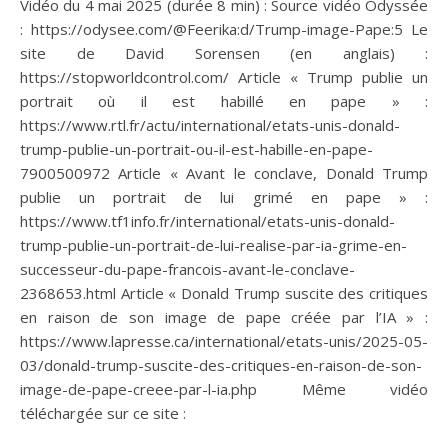
Vidéo du 4 mai 2025 (durée 8 min) : Source vidéo Odyssée
: https://odysee.com/@Feerika:d/Trump-image-Pape:5 Le
site de David Sorensen (en anglais) :
https://stopworldcontrol.com/ Article « Trump publie un
portrait où il est habillé en pape » :
https://www.rtl.fr/actu/international/etats-unis-donald-
trump-publie-un-portrait-ou-il-est-habille-en-pape-
7900500972 Article « Avant le conclave, Donald Trump
publie un portrait de lui grimé en pape » :
https://www.tf1info.fr/international/etats-unis-donald-
trump-publie-un-portrait-de-lui-realise-par-ia-grime-en-
successeur-du-pape-francois-avant-le-conclave-
2368653.html Article « Donald Trump suscite des critiques
en raison de son image de pape créée par l’IA » :
https://www.lapresse.ca/international/etats-unis/2025-05-
03/donald-trump-suscite-des-critiques-en-raison-de-son-
image-de-pape-creee-par-l-ia.php Même vidéo
téléchargée sur ce site :