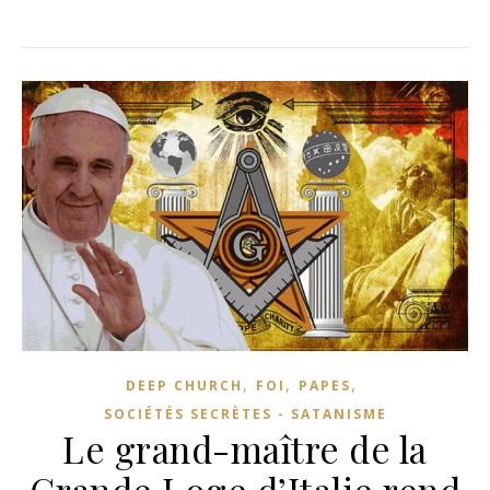
,
,
,
DEEP CHURCH
FOI
PAPES
SOCIÉTÉS SECRÈTES - SATANISME
Le grand-maître de la
Grande Loge d’Italie rend