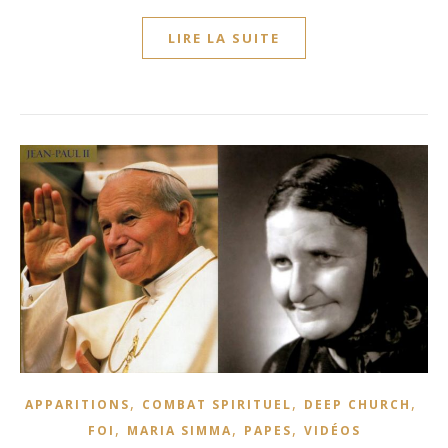
LIRE LA SUITE
,
,
,
APPARITIONS
COMBAT SPIRITUEL
DEEP CHURCH
,
,
,
FOI
MARIA SIMMA
PAPES
VIDÉOS