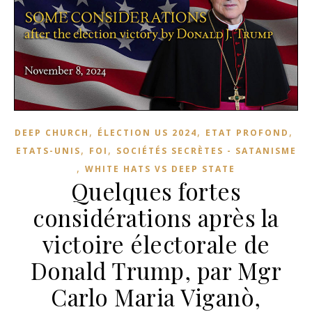
,
,
,
DEEP CHURCH
ÉLECTION US 2024
ETAT PROFOND
,
,
ETATS-UNIS
FOI
SOCIÉTÉS SECRÈTES - SATANISME
,
WHITE HATS VS DEEP STATE
Quelques fortes
considérations après la
victoire électorale de
Donald Trump, par Mgr
Carlo Maria Viganò,