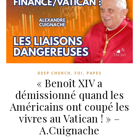
,
,
DEEP CHURCH
FOI
PAPES
« Benoît XIV a
démissionné quand les
Américains ont coupé les
vivres au Vatican ! » –
A.Cuignache