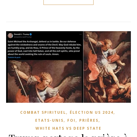
,
,
COMBAT SPIRITUEL
ÉLECTION US 2024
,
,
,
ETATS-UNIS
FOI
PRIÈRES
WHITE HATS VS DEEP STATE