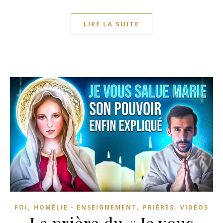
LIRE LA SUITE
,
,
,
FOI
HOMÉLIE - ENSEIGNEMENT
PRIÈRES
VIDÉOS
La prière du « Je vous