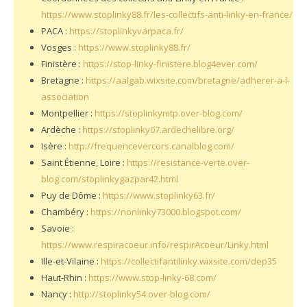
https://www.stoplinky88.fr/les-collectifs-anti-linky-en-france/
PACA :
https://stoplinkyvarpaca.fr/
Vosges :
https://www.stoplinky88.fr/
Finistère :
https://stop-linky-finistere.blog4ever.com/
Bretagne :
https://aalgab.wixsite.com/bretagne/adherer-a-l-
association
Montpellier :
https://stoplinkymtp.over-blog.com/
Ardèche :
https://stoplinky07.ardechelibre.org/
Isère :
http://frequencevercors.canalblog.com/
Saint Étienne, Loire :
https://resistance-verte.over-
blog.com/stoplinkygazpar42.html
Puy de Dôme :
https://www.stoplinky63.fr/
Chambéry :
https://nonlinky73000.blogspot.com/
Savoie :
https://www.respiracoeur.info/respirAcoeur/Linky.html
Ille-et-Vilaine :
https://collectifantilinky.wixsite.com/dep35
Haut-Rhin :
https://www.stop-linky-68.com/
Nancy :
http://stoplinky54.over-blog.com/