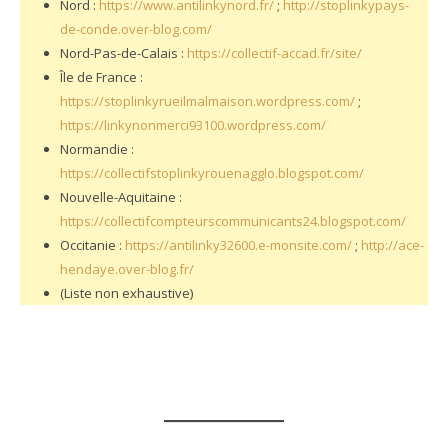
Nord :
https://www.antilinkynord.fr/
;
http://stoplinkypays-
de-conde.over-blog.com/
Nord-Pas-de-Calais :
https://collectif-accad.fr/site/
Île de France :
https://stoplinkyrueilmalmaison.wordpress.com/
;
https://linkynonmerci93100.wordpress.com/
Normandie :
https://collectifstoplinkyrouenagglo.blogspot.com/
Nouvelle-Aquitaine :
https://collectifcompteurscommunicants24.blogspot.com/
Occitanie :
https://antilinky32600.e-monsite.com/
;
http://ace-
hendaye.over-blog.fr/
(Liste non exhaustive)