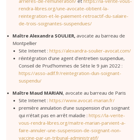
arrieres-de-remuneration/
et
https://la-verite-vous-
rendra-libres.org/une-avocate-obtient-la-
reintegration-et-le-paiement-retroactif-du-salaire-
de-trois-soignantes-suspendues/
Maître Alexandra SOULIER,
avocate au barreau de
Montpellier
Site Internet :
https://alexandra-soulier-avocat.com/
réintégration d’une agent d’entretien suspendue,
Conseil de Prud’hommes de Sète le 9 juin 2022 :
https://asso-adlf.fr/reintegration-dun-soignant-
suspendu/
Maître Maud MARIAN
, avocate au barreau de Paris
Site Internet :
https://www.avocat-marian.fr/
première annulation d’une suspension d’un soignant
qui n’était pas en arrêt maladie :
https://la-verite-
vous-rendra-libres.org/maitre-marian-parvient-a-
faire-annuler-une-suspension-de-soignant-non-
vaccine-par-un-tribunal-administratif/