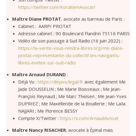
https://twitter.com/KoraitemAvocat/
Maître Diane PROTAT
, avocate au barreau de Paris :
Cabinet : AARPI PROTAT
Adresse cabinet : 90 Boulevard Flandrin 75116 PARIS
Vidéo de son passage à Sud Radio (16 juin 2022) :
https://la-verite-vous-rendra-libres.org/me-diane-
protat-representante-du-collectif-les-navigants-
libres-invitee-sur-sud-radio
Maître Arnaud DURAND
:
Déjà Vu :
https://dejavu.legal/fr
avec également Me
Jade DOUSSELIN ; Me Marie Boisseaux ; Me Jean-
François Reynaud ; Me Marc Theisen ; Me Jean-Yves
DUPRIEZ ; Me Maxellende de la Bouillerie ; Me Laïla
NAJJARI ; Me Florence BESSY
Compte X/Twitter :
https://x.com/ArnaudAvocat
Maître Nancy RISACHER
, avocate à Épinal mais