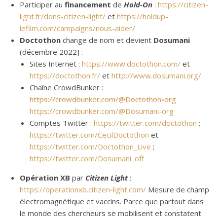
Participer au
financement
de
Hold-On
:
https://citizen-
light.fr/dons-citizen-light/
et
https://holdup-
lefilm.com/campaigns/nous-aider/
Doctothon
change de nom et devient
Dosumani
(décembre 2022] :
Sites Internet :
https://www.doctothon.com/
et
https://doctothon.fr/
et
http://www.dosumani.org/
Chaîne CrowdBunker :
https://crowdbunker.com/@Doctothon-org
https://crowdbunker.com/@Dosumani-org
Comptes Twitter :
https://twitter.com/doctothon
;
https://twitter.com/CecilDoctothon
et
https://twitter.com/Doctothon_Live
;
https://twitter.com/Dosumani_off
Opération XB
par
Citizen Light
:
https://operationxb.citizen-light.com/
Mesure de champ
électromagnétique et vaccins. Parce que partout dans
le monde des chercheurs se mobilisent et constatent