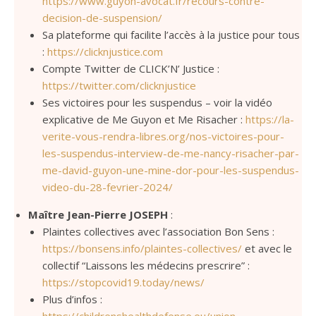
https://www.guyon-avocat.fr/recours-contre-
decision-de-suspension/
Sa plateforme qui facilite l’accès à la justice pour tous
:
https://clicknjustice.com
Compte Twitter de CLICK’N’ Justice :
https://twitter.com/clicknjustice
Ses victoires pour les suspendus – voir la vidéo
explicative de Me Guyon et Me Risacher :
https://la-
verite-vous-rendra-libres.org/nos-victoires-pour-
les-suspendus-interview-de-me-nancy-risacher-par-
me-david-guyon-une-mine-dor-pour-les-suspendus-
video-du-28-fevrier-2024/
Maître Jean-Pierre JOSEPH
:
Plaintes collectives avec l’association Bon Sens :
https://bonsens.info/plaintes-collectives/
et avec le
collectif “Laissons les médecins prescrire” :
https://stopcovid19.today/news/
Plus d’infos :
https://childrenshealthdefense.eu/union-