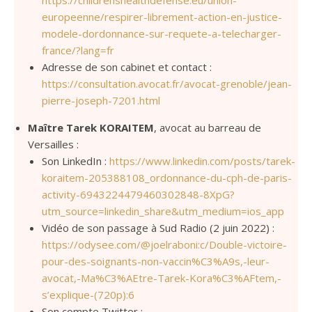
europeenne/respirer-librement-action-en-justice-
modele-dordonnance-sur-requete-a-telecharger-
france/?lang=fr
Adresse de son cabinet et contact :
https://consultation.avocat.fr/avocat-grenoble/jean-
pierre-joseph-7201.html
Maître Tarek KORAITEM
, avocat au barreau de
Versailles :
Son LinkedIn :
https://www.linkedin.com/posts/tarek-
koraitem-205388108_ordonnance-du-cph-de-paris-
activity-6943224479460302848-8XpG?
utm_source=linkedin_share&utm_medium=ios_app
Vidéo de son passage à Sud Radio (2 juin 2022) :
https://odysee.com/@joelraboni:c/Double-victoire-
pour-des-soignants-non-vaccin%C3%A9s,-leur-
avocat,-Ma%C3%AEtre-Tarek-Kora%C3%AFtem,-
s’explique-(720p):6
Son compte Twitter :