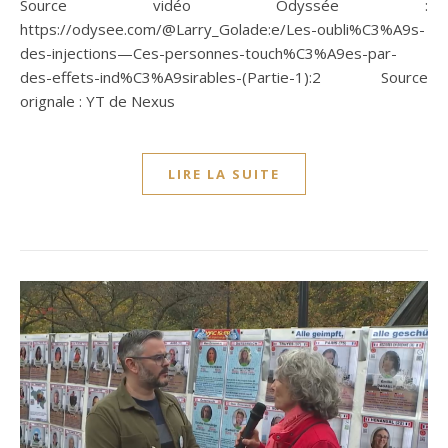
Source vidéo Odyssée :
https://odysee.com/@Larry_Golade:e/Les-oubli%C3%A9s-
des-injections—Ces-personnes-touch%C3%A9es-par-
des-effets-ind%C3%A9sirables-(Partie-1):2 Source
orignale : YT de Nexus
LIRE LA SUITE