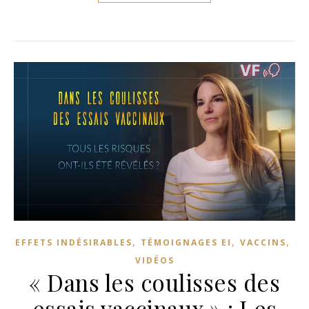
,
,
,
EFFETS INDÉSIRABLES
TÉMOIGNAGES EI
VACCINS
VIDÉOS
« Dans les coulisses des
essais vaccinaux » : Les