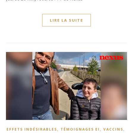
LIRE LA SUITE
,
,
,
EFFETS INDÉSIRABLES
TÉMOIGNAGES EI
VACCINS