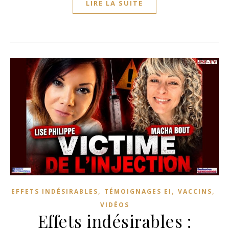
LIRE LA SUITE
,
,
,
EFFETS INDÉSIRABLES
TÉMOIGNAGES EI
VACCINS
VIDÉOS
Effets indésirables :