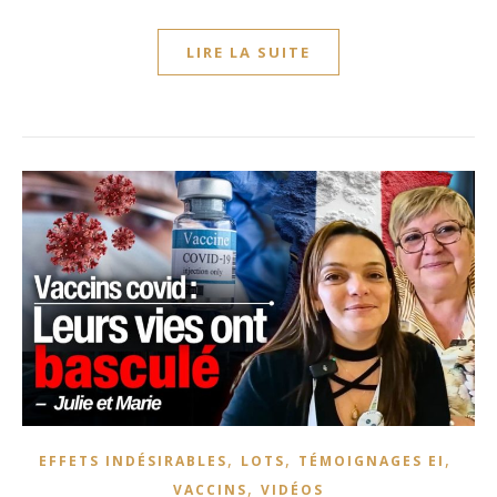
LIRE LA SUITE
,
,
,
EFFETS INDÉSIRABLES
LOTS
TÉMOIGNAGES EI
,
VACCINS
VIDÉOS