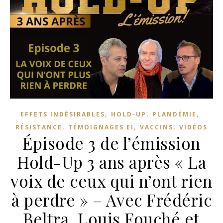
,
,
,
EFFETS INDÉSIRABLES
HOLD-UP
PLANDÉMIE
,
,
,
RÉSISTANCE
TÉMOIGNAGES EI
VACCINS
VIDÉOS
Épisode 3 de l’émission
Hold-Up 3 ans après « La
voix de ceux qui n’ont rien
à perdre » – Avec Frédéric
Beltra, Louis Fouché et