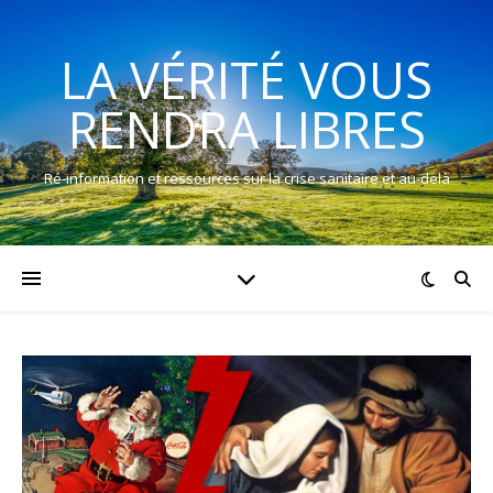
LA VÉRITÉ VOUS
RENDRA LIBRES
Ré-information et ressources sur la crise sanitaire et au-delà