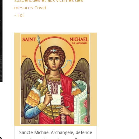
suspendues et aux victimes des
mesures Covid
- Foi
Sancte Michael Archangele, defende
o