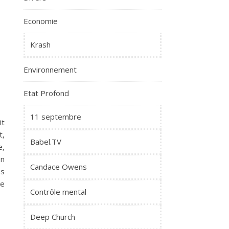
Economie
Krash
Environnement
Etat Profond
11 septembre
it
t,
Babel.TV
e,
on
Candace Owens
es
ée
Contrôle mental
Deep Church