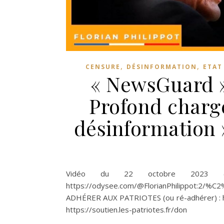
,
,
CENSURE
DÉSINFORMATION
ETAT
« NewsGuard »,
Profond chargé
désinformation »
Vidéo du 22 octobre 2023 (
https://odysee.com/@FlorianPhilippot:2
ADHÉRER AUX PATRIOTES (ou ré-adhérer) : htt
https://soutien.les-patriotes.fr/don