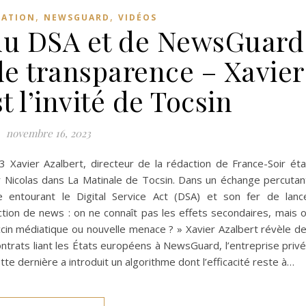
,
,
MATION
NEWSGUARD
VIDÉOS
du DSA et de NewsGuard
 de transparence – Xavier
t l’invité de Tocsin
novembre 16, 2023
 Xavier Azalbert, directeur de la rédaction de France-Soir éta
 Nicolas dans La Matinale de Tocsin. Dans un échange percutan
 entourant le Digital Service Act (DSA) et son fer de lanc
ion de news : on ne connaît pas les effets secondaires, mais 
ccin médiatique ou nouvelle menace ? » Xavier Azalbert révèle d
ontrats liant les États européens à NewsGuard, l’entreprise priv
tte dernière a introduit un algorithme dont l’efficacité reste à…