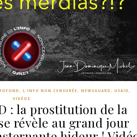
,
,
,
,
PROFOND
L'INFO NON CENSURÉE
NEWSGUARD
USAID
VIDÉOS
: la prostitution de la
se révèle au grand jour
nsternante hideur ! Vidé