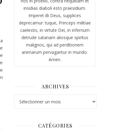
nos in proelio, contra nequitiam et
insidias diaboli esto praesidium.
Imperet illi Deus, supplices
deprecamur: tuque, Princeps militiae
caelestis, in virtute Dei, in infernum
detrude satanam aliosque spiritus
sa
malignos, qui ad perditionem
de
animarum pervagantur in mundo.
ce
Amen.
me
se
un
ARCHIVES
Archives
CATÉGORIES