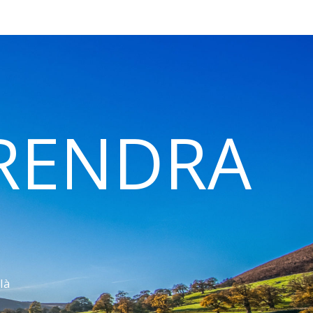
 RENDRA
là