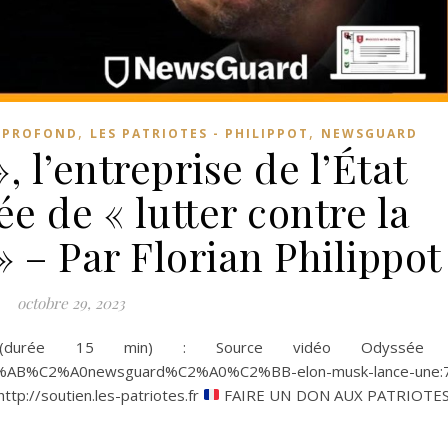
,
,
 PROFOND
LES PATRIOTES - PHILIPPOT
NEWSGUARD
 l’entreprise de l’État
e de « lutter contre la
 – Par Florian Philippot
octobre 29, 2023
durée 15 min) : Source vidéo Odyssée 
/%C2%AB%C2%A0newsguard%C2%A0%C2%BB-elon-musk-lance-une:
p://soutien.les-patriotes.fr
FAIRE UN DON AUX PATRIOTES