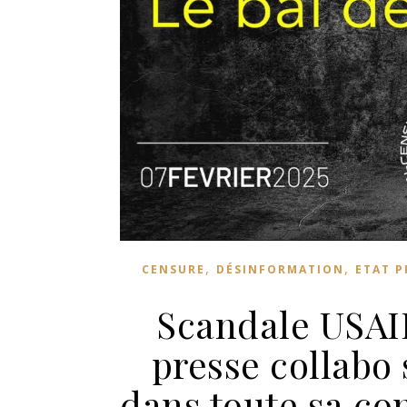
,
,
CENSURE
DÉSINFORMATION
ETAT 
Scandale USAID 
presse collabo 
dans toute sa co