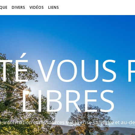
QUE
DIVERS
VIDÉOS
LIENS
ITÉ VOUS
LIBRES
é-information et ressources sur la crise sanitaire et au-de