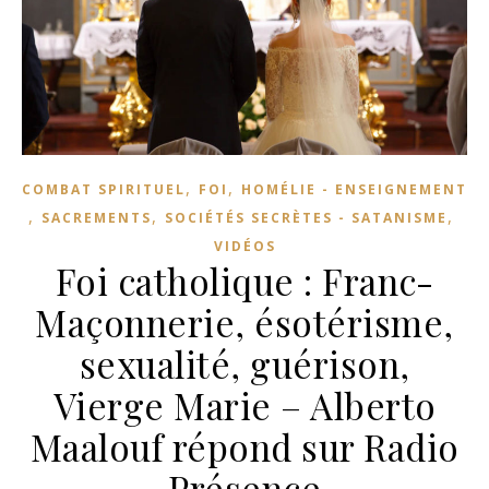
,
,
COMBAT SPIRITUEL
FOI
HOMÉLIE - ENSEIGNEMENT
,
,
,
SACREMENTS
SOCIÉTÉS SECRÈTES - SATANISME
VIDÉOS
Foi catholique : Franc-
Maçonnerie, ésotérisme,
sexualité, guérison,
Vierge Marie – Alberto
Maalouf répond sur Radio
Présence