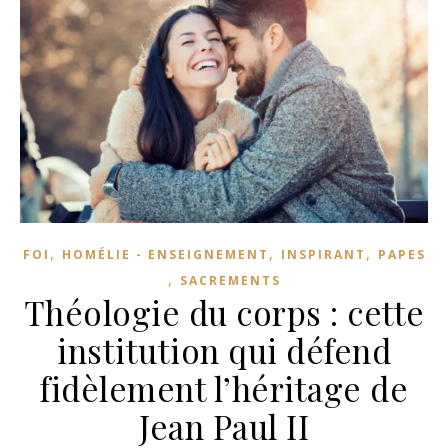
,
,
,
FOI
HOMÉLIE - ENSEIGNEMENT
INSPIRANT
PAPES
,
SACREMENTS
Théologie du corps : cette
institution qui défend
fidèlement l’héritage de
Jean Paul II