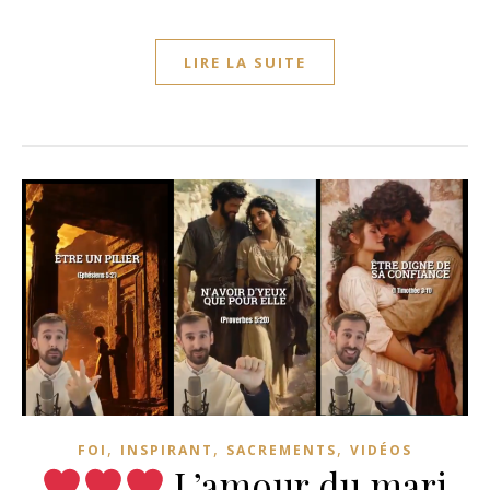
LIRE LA SUITE
,
,
,
FOI
INSPIRANT
SACREMENTS
VIDÉOS
L’amour du mari