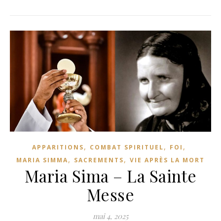
,
,
,
APPARITIONS
COMBAT SPIRITUEL
FOI
,
,
MARIA SIMMA
SACREMENTS
VIE APRÈS LA MORT
Maria Sima – La Sainte
Messe
mai 4, 2025