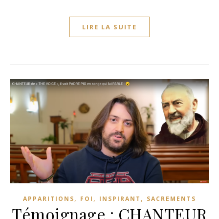
LIRE LA SUITE
,
,
,
APPARITIONS
FOI
INSPIRANT
SACREMENTS
Témoignage : CHANTEUR