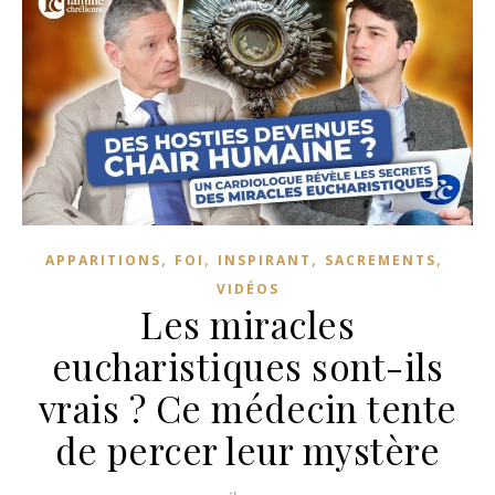
,
,
,
,
APPARITIONS
FOI
INSPIRANT
SACREMENTS
VIDÉOS
Les miracles
eucharistiques sont-ils
vrais ? Ce médecin tente
de percer leur mystère