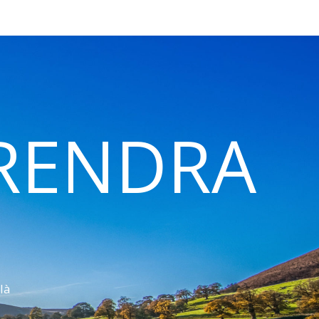
 RENDRA
là