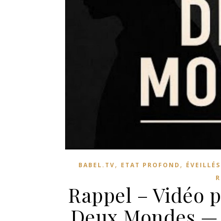
,
,
BABEL.TV
ETAT PROFOND
ÉVEILLÉ
R
Rappel – Vidéo pu
Deux Mondes — L