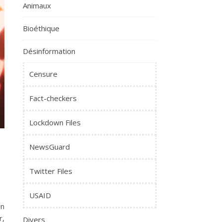
Animaux
Bioéthique
Désinformation
Censure
Fact-checkers
Lockdown Files
NewsGuard
Twitter Files
USAID
on
r,
Divers