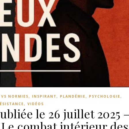
,
,
,
,
S VS NORMIES
INSPIRANT
PLANDÉMIE
PSYCHOLOGIE
,
ÉSISTANCE
VIDÉOS
bliée le 26 juillet 2025 
e combat intérieur des