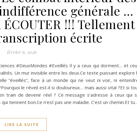
l’indifférence générale …
À ÉCOUTER !!! Tellement
Transcription écrite
février 6, 2026
sciences #DeuxMondes #Eveillés Il y a ceux qui dorment… et ce
lités. Un mur invisible entre les deux.Ce texte puissant explore 
le “éveillés”, face à un monde qui ne veut ni voir, ni entendr
ourquoi le réveil est-il si douloureux… mais aussi vital ?Et si to
t en train de devenir réel ? Ce message s’adresse à ceux qui 
 qui tiennent bon.Ce n’est pas une maladie. C’est un chemin.Et tu
LIRE LA SUITE