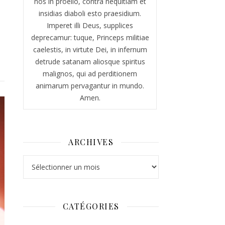
nos in proelio, contra nequitiam et
insidias diaboli esto praesidium.
Imperet illi Deus, supplices
deprecamur: tuque, Princeps militiae
caelestis, in virtute Dei, in infernum
detrude satanam aliosque spiritus
malignos, qui ad perditionem
animarum pervagantur in mundo.
Amen.
ARCHIVES
Archives
CATÉGORIES