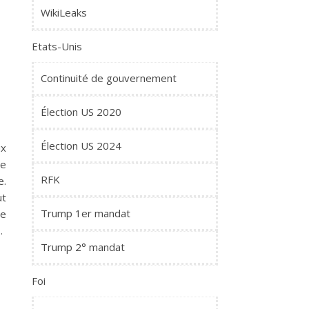
WikiLeaks
Etats-Unis
Continuité de gouvernement
Élection US 2020
Élection US 2024
ux
le
RFK
e.
ut
Trump 1er mandat
se
…
Trump 2° mandat
Foi