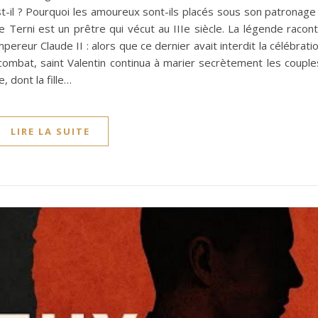
-il ? Pourquoi les amoureux sont-ils placés sous son patronage
de Terni est un prêtre qui vécut au IIIe siècle. La légende racon
mpereur Claude II : alors que ce dernier avait interdit la célébrati
mbat, saint Valentin continua à marier secrètement les couple
, dont la fille…
LIRE LA SUITE