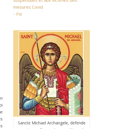
suspendues et aux victimes des
mesures Covid
- Foi
en
oi
ne
es
Sancte Michael Archangele, defende
es