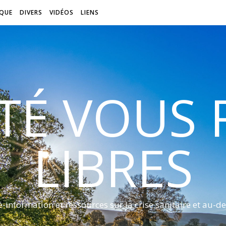
QUE
DIVERS
VIDÉOS
LIENS
ITÉ VOUS
LIBRES
é-information et ressources sur la crise sanitaire et au-de