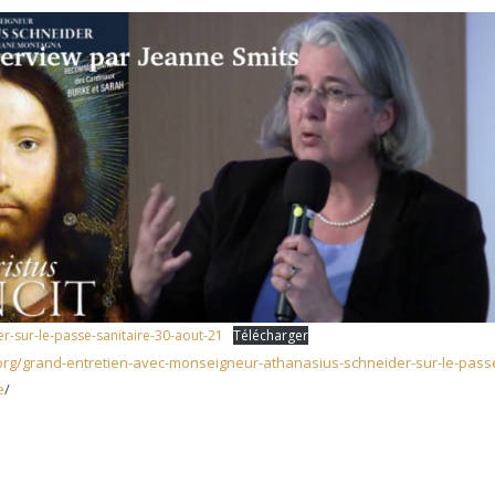
-sur-le-passe-sanitaire-30-aout-21
Télécharger
s.org/grand-entretien-avec-monseigneur-athanasius-schneider-sur-le-pass
e
/