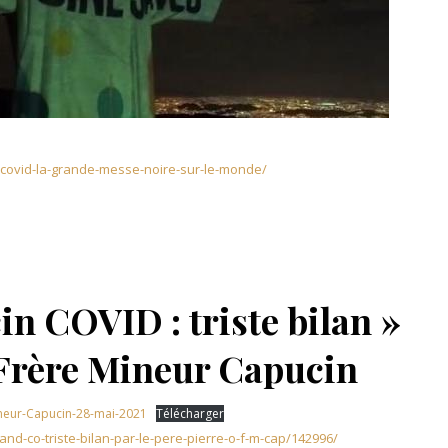
ti-covid-la-grande-messe-noire-sur-le-monde/
cin COVID : triste bilan »
, Frère Mineur Capucin
ineur-Capucin-28-mai-2021
Télécharger
nd-co-triste-bilan-par-le-pere-pierre-o-f-m-cap/142996/