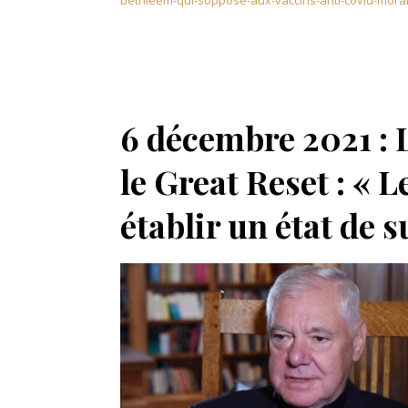
bethleem-qui-soppose-aux-vaccins-anti-covid-morale
6 décembre 2021 : 
le Great Reset : « 
établir un état de 