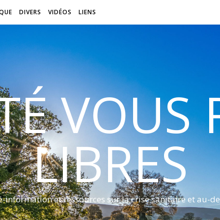
QUE
DIVERS
VIDÉOS
LIENS
ITÉ VOUS
LIBRES
é-information et ressources sur la crise sanitaire et au-de