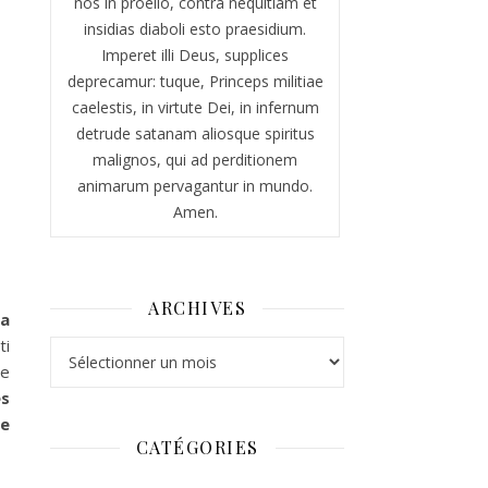
nos in proelio, contra nequitiam et
insidias diaboli esto praesidium.
Imperet illi Deus, supplices
deprecamur: tuque, Princeps militiae
caelestis, in virtute Dei, in infernum
detrude satanam aliosque spiritus
malignos, qui ad perditionem
animarum pervagantur in mundo.
Amen.
ARCHIVES
la
ti
Archives
de
es
de
CATÉGORIES