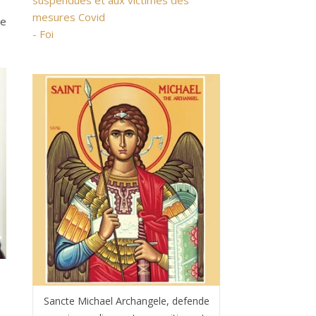
suspendues et aux victimes des
mesures Covid
se
- Foi
Sancte Michael Archangele, defende