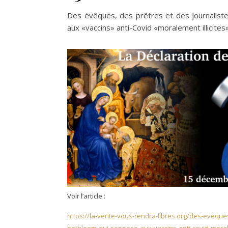
Des évêques, des prêtres et des journaliste
aux «vaccins» anti-Covid «moralement illicites
Voir l’article :
https://la-verite-vous-rendra-libres.org/des-eveque