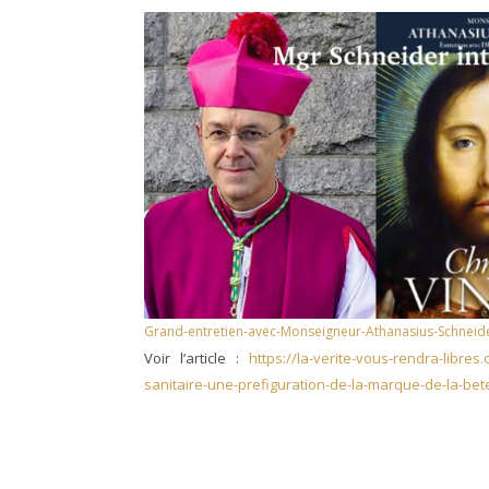
Grand-entretien-avec-Monseigneur-Athanasius-Schneider
Voir l’article :
https://la-verite-vous-rendra-libre
sanitaire-une-prefiguration-de-la-marque-de-la-bet