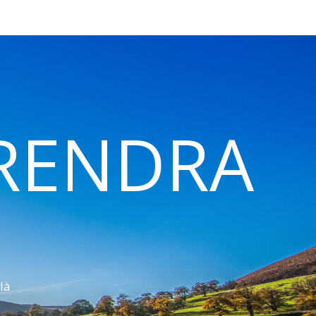
 RENDRA
là