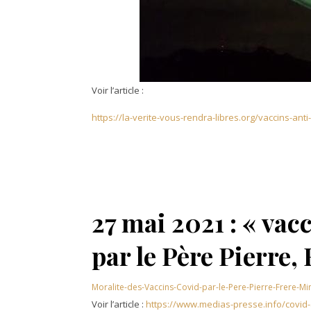
Voir l’article :
https://la-verite-vous-rendra-libres.org/vaccins-an
27 mai 2021 : « vac
par le Père Pierre
Moralite-des-Vaccins-Covid-par-le-Pere-Pierre-Frere-M
Voir l’article :
https://www.medias-presse.info/covid-a