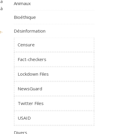
 a
Animaux
 à
Bioéthique
Désinformation
e-
Censure
Fact-checkers
Lockdown Files
NewsGuard
Twitter Files
USAID
Divers