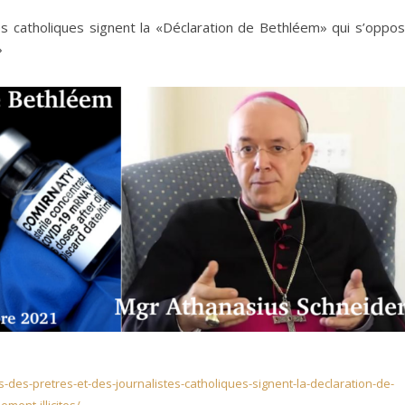
s catholiques signent la «Déclaration de Bethléem» qui s’oppo
»
s-des-pretres-et-des-journalistes-catholiques-signent-la-declaration-de-