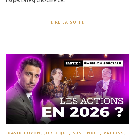
risque. La responsabilité de…
LIRE LA SUITE
,
,
,
,
DAVID GUYON
JURIDIQUE
SUSPENDUS
VACCINS