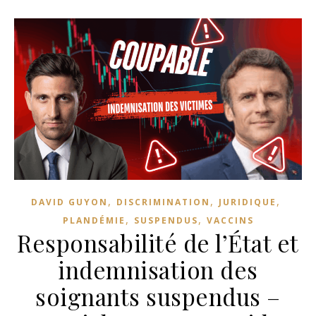
,
,
,
DAVID GUYON
DISCRIMINATION
JURIDIQUE
,
,
PLANDÉMIE
SUSPENDUS
VACCINS
Responsabilité de l’État et
indemnisation des
soignants suspendus –