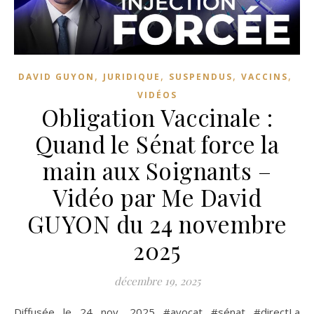
,
,
,
,
DAVID GUYON
JURIDIQUE
SUSPENDUS
VACCINS
VIDÉOS
Obligation Vaccinale :
Quand le Sénat force la
main aux Soignants –
Vidéo par Me David
GUYON du 24 novembre
2025
décembre 19, 2025
Diffusée le 24 nov. 2025 #avocat #sénat #directLa