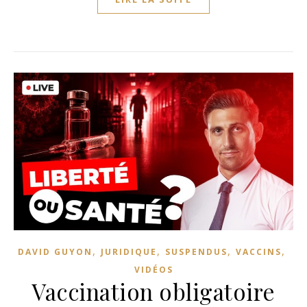
,
,
,
,
DAVID GUYON
JURIDIQUE
SUSPENDUS
VACCINS
VIDÉOS
Vaccination obligatoire