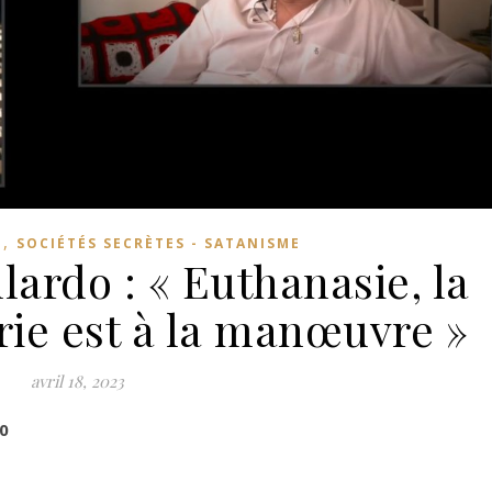
,
I
SOCIÉTÉS SECRÈTES - SATANISME
ardo : « Euthanasie, la
ie est à la manœuvre »
avril 18, 2023
0