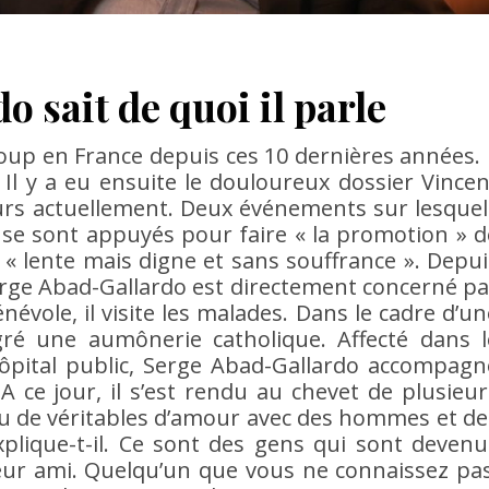
 sait de quoi il parle
up en France depuis ces 10 dernières années. I
 Il y a eu ensuite le douloureux dossier Vincen
urs actuellement. Deux événements sur lesquel
 se sont appuyés pour faire « la promotion » d
 « lente mais digne et sans souffrance ». Depui
erge Abad-Gallardo est directement concerné pa
névole, il visite les malades. Dans le cadre d’un
égré une aumônerie catholique. Affecté dans l
 hôpital public, Serge Abad-Gallardo accompagn
 ce jour, il s’est rendu au chevet de plusieur
écu de véritables d’amour avec des hommes et de
xplique-t-il. Ce sont des gens qui sont devenu
leur ami. Quelqu’un que vous ne connaissez pas