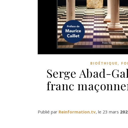
,
BIOÉTHIQUE
FO
Serge Abad-Gall
franc maçonner
Publié par
Reinformation.tv
, le 23 mars
202