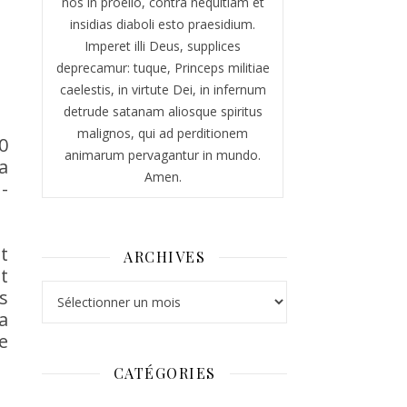
nos in proelio, contra nequitiam et
insidias diaboli esto praesidium.
Imperet illi Deus, supplices
deprecamur: tuque, Princeps militiae
caelestis, in virtute Dei, in infernum
detrude satanam aliosque spiritus
malignos, qui ad perditionem
0
animarum pervagantur in mundo.
a
Amen.
-
t
ARCHIVES
t
Archives
s
a
e
CATÉGORIES