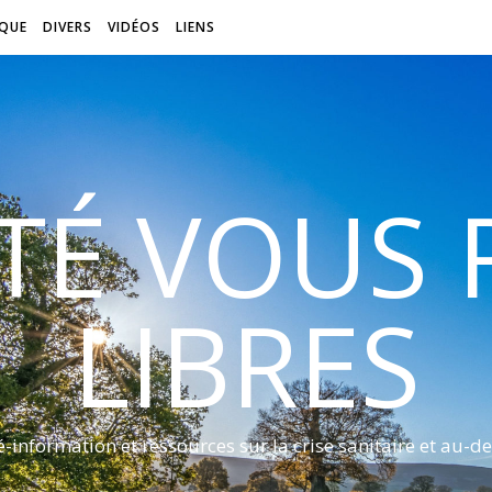
QUE
DIVERS
VIDÉOS
LIENS
ITÉ VOUS
LIBRES
é-information et ressources sur la crise sanitaire et au-de