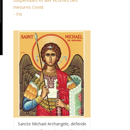
suspendues et aux victimes des
mesures Covid
- Foi
Sancte Michael Archangele, defende