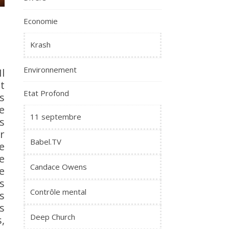
Economie
Krash
Environnement
l
t
Etat Profond
s
e
11 septembre
s
r
Babel.TV
e
e
Candace Owens
e
s
Contrôle mental
s
s
Deep Church
,