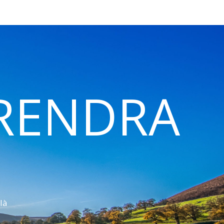
 RENDRA
là