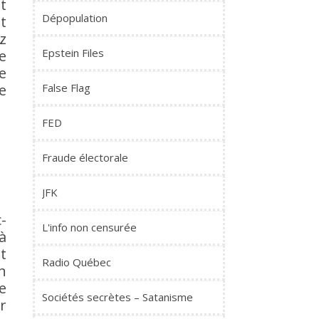
t
Dépopulation
t
z
Epstein Files
e
e
False Flag
e
FED
Fraude électorale
JFK
-
L'info non censurée
à
Et
Radio Québec
n
e
Sociétés secrètes – Satanisme
r