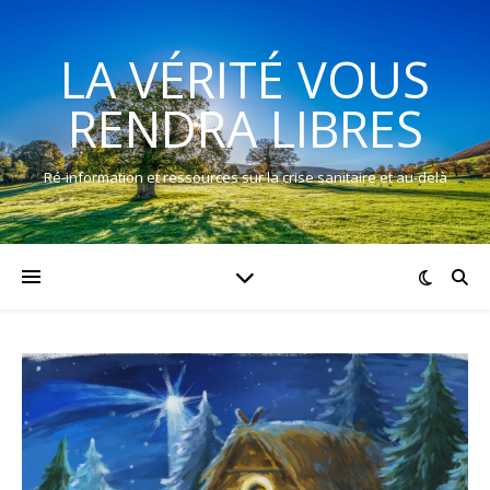
LA VÉRITÉ VOUS
RENDRA LIBRES
Ré-information et ressources sur la crise sanitaire et au-delà