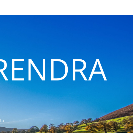
 RENDRA
là