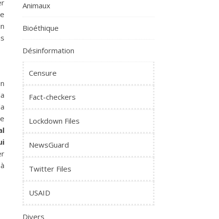
er
Animaux
se
un
Bioéthique
ns
Désinformation
Censure
en
la
Fact-checkers
la
re
Lockdown Files
al
ui
NewsGuard
er
 à
Twitter Files
USAID
Divers