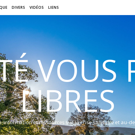
QUE
DIVERS
VIDÉOS
LIENS
ITÉ VOUS
LIBRES
é-information et ressources sur la crise sanitaire et au-de