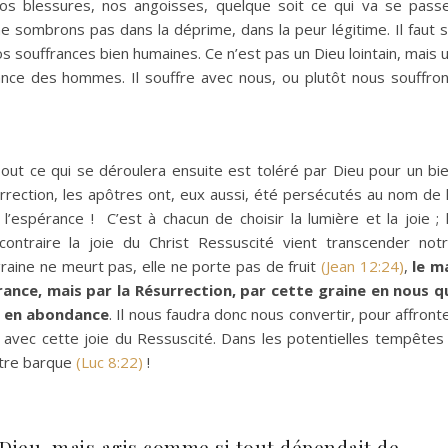
 nos blessures, nos angoisses, quelque soit ce qui va se pass
 ne sombrons pas dans la déprime, dans la peur légitime. Il faut 
s souffrances bien humaines. Ce n’est pas un Dieu lointain, mais 
france des hommes. Il souffre avec nous, ou plutôt nous souffro
out ce qui se déroulera ensuite est toléré par Dieu pour un bi
rection, les apôtres ont, eux aussi, été persécutés au nom de 
 l’espérance ! C’est à chacun de choisir la lumière et la joie ;
ontraire la joie du Christ Ressuscité vient transcender not
graine ne meurt pas, elle ne porte pas de fruit
(Jean 12:24)
,
le m
rance, mais par la Résurrection, par cette graine en nous q
t en abondance
. Il nous faudra donc nous convertir, pour affront
 avec cette joie du Ressuscité. Dans les potentielles tempêtes
notre barque
(Luc 8:22)
!
 Dieu, mais agis comme si tout dépendait de