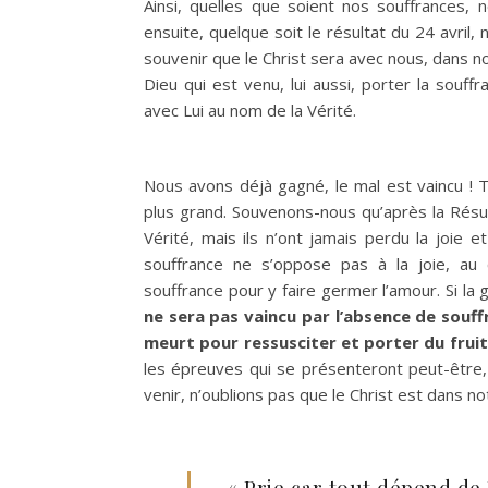
Ainsi, quelles que soient nos souffrances,
ensuite, quelque soit le résultat du 24 avril,
souvenir que le Christ sera avec nous, dans no
Dieu qui est venu, lui aussi, porter la souf
avec Lui au nom de la Vérité.
Nous avons déjà gagné, le mal est vaincu ! T
plus grand. Souvenons-nous qu’après la Résur
Vérité, mais ils n’ont jamais perdu la joie et
souffrance ne s’oppose pas à la joie, au c
souffrance pour y faire germer l’amour. Si la 
ne sera pas vaincu par l’absence de souff
meurt pour ressusciter et porter du frui
les épreuves qui se présenteront peut-être,
venir, n’oublions pas que le Christ est dans 
« Prie car tout dépend de