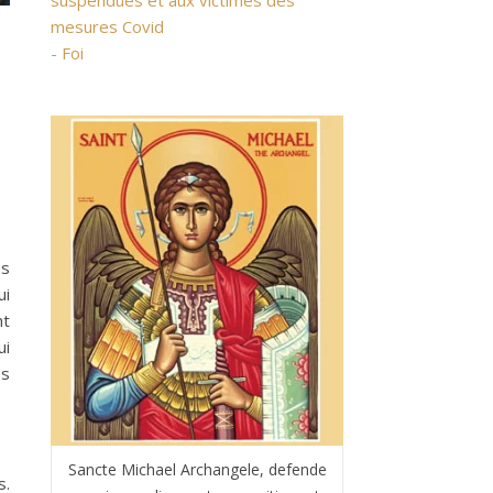
suspendues et aux victimes des
mesures Covid
- Foi
es
ui
nt
ui
es
Sancte Michael Archangele, defende
s.