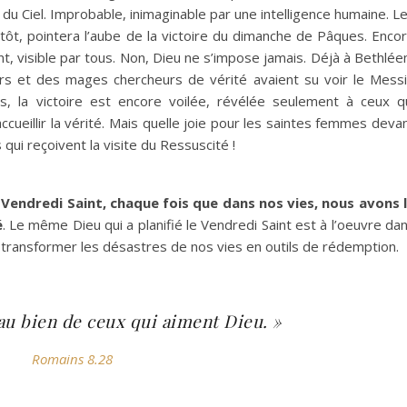
du Ciel. Improbable, inimaginable par une intelligence humaine. L
ôt, pointera l’aube de la victoire du dimanche de Pâques. Enco
ant, visible par tous. Non, Dieu ne s’impose jamais. Déjà à Bethlé
ers et des mages chercheurs de vérité avaient su voir le Mess
 la victoire est encore voilée, révélée seulement à ceux q
ccueillir la vérité. Mais quelle joie pour les saintes femmes deva
 qui reçoivent la visite du Ressuscité !
Vendredi Saint, chaque fois que dans nos vies, nous avons 
é
. Le même Dieu qui a planifié le Vendredi Saint est à l’oeuvre da
 transformer les désastres de nos vies en outils de rédemption.
au bien de ceux qui aiment Dieu. »
Romains 8.28