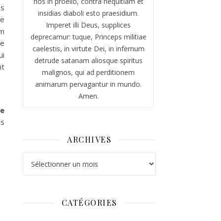
nos in proelio, contra nequitiam et
es
insidias diaboli esto praesidium.
re
Imperet illi Deus, supplices
em
deprecamur: tuque, Princeps militiae
ie
caelestis, in virtute Dei, in infernum
ui
detrude satanam aliosque spiritus
nt
malignos, qui ad perditionem
animarum pervagantur in mundo.
Amen.
le
ns
ARCHIVES
Archives
CATÉGORIES