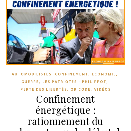
,
,
,
AUTOMOBILISTES
CONFINEMENT
ECONOMIE
,
,
GUERRE
LES PATRIOTES - PHILIPPOT
,
,
PERTE DES LIBERTÉS
QR CODE
VIDÉOS
Confinement
énergétique :
rationnement du