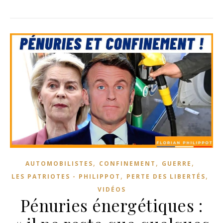
,
,
,
AUTOMOBILISTES
CONFINEMENT
GUERRE
,
,
LES PATRIOTES - PHILIPPOT
PERTE DES LIBERTÉS
VIDÉOS
Pénuries énergétiques :