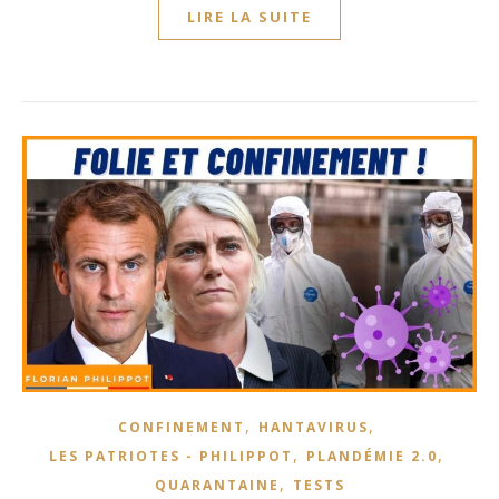
LIRE LA SUITE
,
,
CONFINEMENT
HANTAVIRUS
,
,
LES PATRIOTES - PHILIPPOT
PLANDÉMIE 2.0
,
QUARANTAINE
TESTS