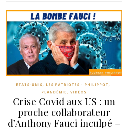
,
,
ETATS-UNIS
LES PATRIOTES - PHILIPPOT
,
PLANDÉMIE
VIDÉOS
Crise Covid aux US : un
proche collaborateur
d’Anthony Fauci inculpé –