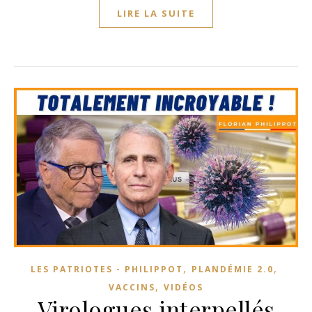
LIRE LA SUITE
,
,
LES PATRIOTES - PHILIPPOT
PLANDÉMIE 2.0
,
VACCINS
VIDÉOS
Virologues interpellés