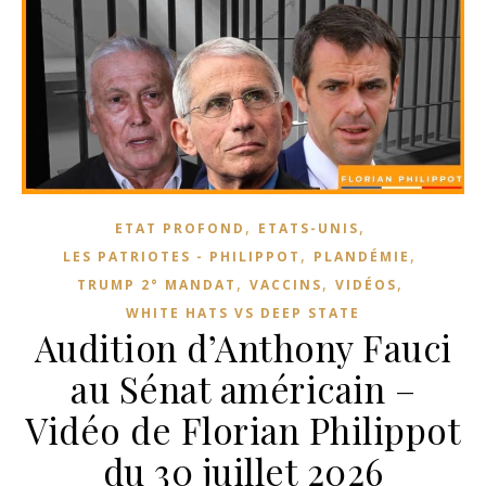
,
,
ETAT PROFOND
ETATS-UNIS
,
,
LES PATRIOTES - PHILIPPOT
PLANDÉMIE
,
,
,
TRUMP 2° MANDAT
VACCINS
VIDÉOS
WHITE HATS VS DEEP STATE
Audition d’Anthony Fauci
au Sénat américain –
Vidéo de Florian Philippot
du 30 juillet 2026