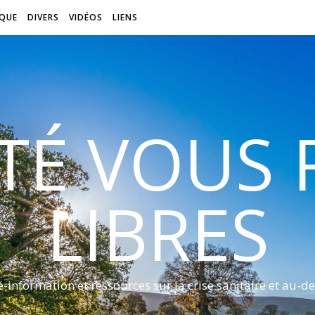
QUE
DIVERS
VIDÉOS
LIENS
ITÉ VOUS
LIBRES
é-information et ressources sur la crise sanitaire et au-de