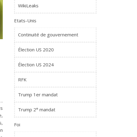
WikiLeaks
Etats-Unis
Continuité de gouvernement
Élection US 2020
Élection US 2024
RFK
Trump 1er mandat
e…
rs
Trump 2° mandat
e,
s,
Foi
on