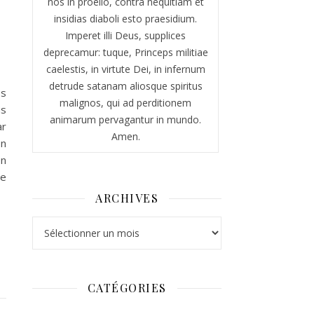
nos in proelio, contra nequitiam et
insidias diaboli esto praesidium.
Imperet illi Deus, supplices
deprecamur: tuque, Princeps militiae
caelestis, in virtute Dei, in infernum
detrude satanam aliosque spiritus
es
malignos, qui ad perditionem
us
animarum pervagantur in mundo.
ar
Amen.
on
on
re
ARCHIVES
Archives
CATÉGORIES