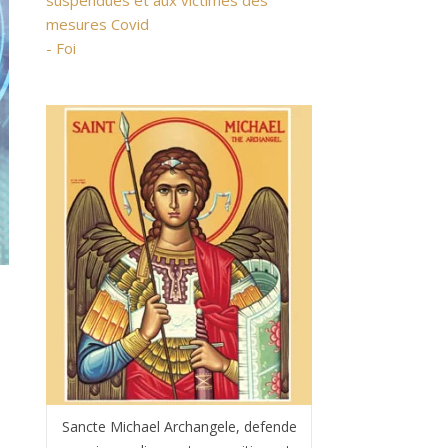
suspendues et aux victimes des
mesures Covid
- Foi
,
Sancte Michael Archangele, defende