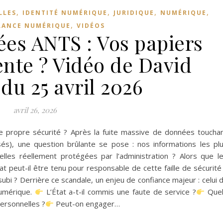
,
,
,
,
LLES
IDENTITÉ NUMÉRIQUE
JURIDIQUE
NUMÉRIQUE
,
LANCE NUMÉRIQUE
VIDÉOS
ées ANTS : Vos papiers
ente ? Vidéo de David
u 25 avril 2026
avril 26, 2026
tre propre sécurité ? Après la fuite massive de données toucha
sés), une question brûlante se pose : nos informations les pl
-elles réellement protégées par l’administration ? Alors que l
tat peut-il être tenu pour responsable de cette faille de sécurité
ubi ? Derrière ce scandale, un enjeu de confiance majeur : celui 
numérique.
L’État a-t-il commis une faute de service ?
Quel
ersonnelles ?
Peut-on engager…