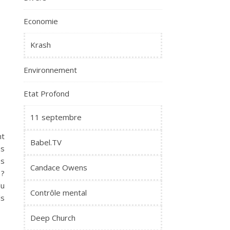
Economie
Krash
Environnement
Etat Profond
11 septembre
nt
Babel.TV
us
es
Candace Owens
 ?
du
Contrôle mental
s
Deep Church