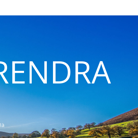
 RENDRA
là