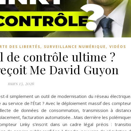
,
,
RTE DES LIBERTÉS
SURVEILLANCE NUMÉRIQUE
VIDÉOS
l de contrôle ultime ?
 reçoit Me David Guyon
mars 13, 2026
t-il simplement un outil de modernisation du réseau électriqu
le au service de l’État ? Avec le déploiement massif des compteu
ollecte de données de consommation, transmission à distanc
placement, facturation automatisée…Mais derrière les polémique
ompteur Linky s’inscrit dans un cadre légal précis : transiti