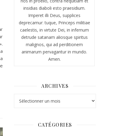
nos in proelio, contra nequitiam et
insidias diaboli esto praesidium.
Imperet illi Deus, supplices
deprecamur: tuque, Princeps militiae
ar
caelestis, in virtute Dei, in infernum
ur
detrude satanam aliosque spiritus
».
malignos, qui ad perditionem
 a
animarum pervagantur in mundo.
la
Amen.
ne
ARCHIVES
Archives
CATÉGORIES