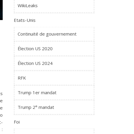
WikiLeaks
Etats-Unis
Continuité de gouvernement
i
Élection US 2020
l
Élection US 2024
RFK
Trump 1er mandat
ès
te
Trump 2° mandat
te
éo
Foi
t-
: