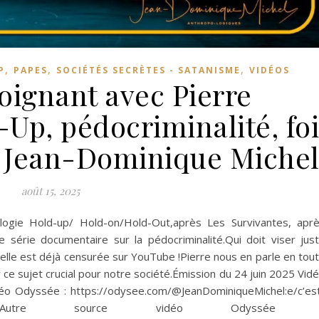
,
,
,
P
PAPES
SOCIÉTÉS SECRÈTES - SATANISME
VIDÉOS
oignant avec Pierre
-Up, pédocriminalité, fo
r Jean-Dominique Miche
août 15, 2025
rilogie Hold-up/ Hold-on/Hold-Out,après Les Survivantes, apr
e série documentaire sur la pédocriminalité.Qui doit viser jus
 elle est déjà censurée sur YouTube !Pierre nous en parle en tou
r ce sujet crucial pour notre société.Émission du 24 juin 2025 Vid
déo Odyssée : https://odysee.com/@JeanDominiqueMichel:e/c’es
en-avec:b Autre source vidéo Odyssée 