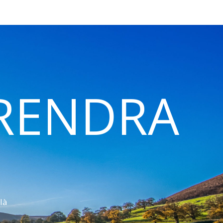
 RENDRA
là