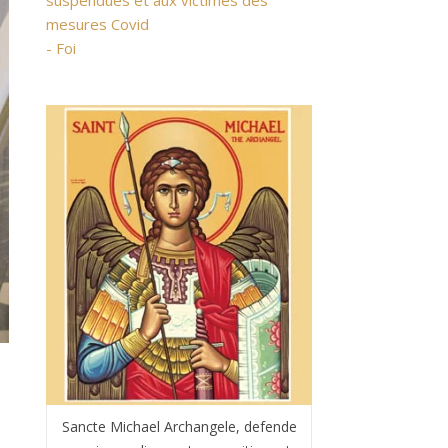
suspendues et aux victimes des
mesures Covid
- Foi
Sancte Michael Archangele, defende