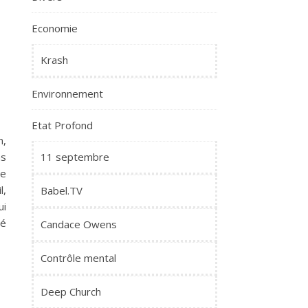
Economie
Krash
Environnement
Etat Profond
n,
11 septembre
ns
ne
l,
Babel.TV
ui
té
Candace Owens
Contrôle mental
Deep Church