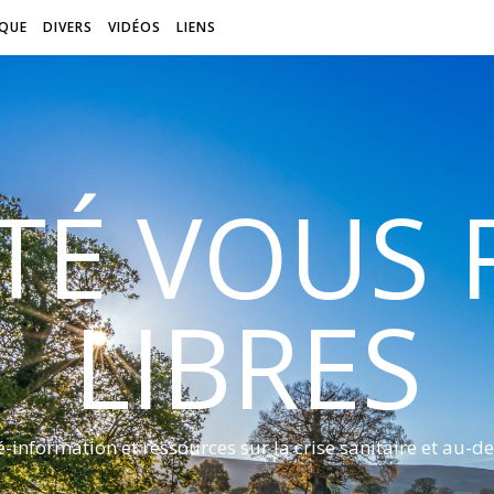
QUE
DIVERS
VIDÉOS
LIENS
ITÉ VOUS
LIBRES
é-information et ressources sur la crise sanitaire et au-de