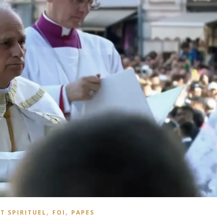
,
,
T SPIRITUEL
FOI
PAPES