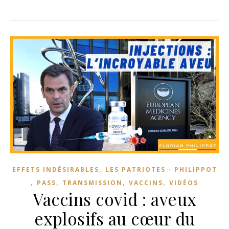
,
EFFETS INDÉSIRABLES
LES PATRIOTES - PHILIPPOT
,
,
,
,
PASS
TRANSMISSION
VACCINS
VIDÉOS
Vaccins covid : aveux
explosifs au cœur du