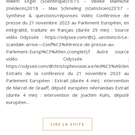
Willem Engel (scientifique)16’15 – Vibeke Manniche
(médecin)20’18 – Max Schmeling (statisticien)23’37 –
Synthèse & questions/réponses Vidéo Conférence de
presse du 21 novembre 2023 au Parlement Européen, en
intégralité, traduite en français (durée 29 min) : Source
vidéo Odyssée : https://odysee.com/@Q…uestions:6/Le-
scandale-arrive—Conf%C3%A9rence-de-presse-au-
Parlement-Europ%C3%A9en-(complet):f Autre source
vidéo Odyssée :
https://odysee.com/@christophevoisin.a:e/led%C3%A9clenc
Extraits de la conférence du 21 novembre 2023 au
Parlement Européen : Extrait (durée 4 min) : intervention
de Marcel de Graaff, député européen néerlandais Extrait
(durée 4 min) : intervention de Joachim Kuhs, député
européen…
LIRE LA SUITE