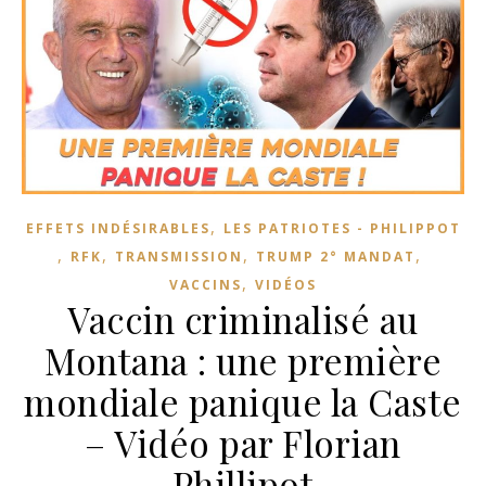
,
EFFETS INDÉSIRABLES
LES PATRIOTES - PHILIPPOT
,
,
,
,
RFK
TRANSMISSION
TRUMP 2° MANDAT
,
VACCINS
VIDÉOS
Vaccin criminalisé au
Montana : une première
mondiale panique la Caste
– Vidéo par Florian
Phillipot