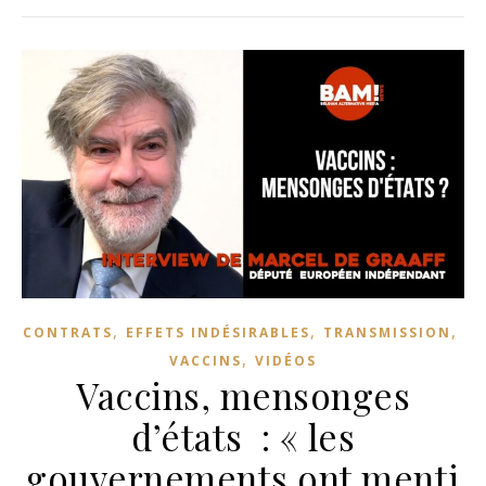
,
,
,
CONTRATS
EFFETS INDÉSIRABLES
TRANSMISSION
,
VACCINS
VIDÉOS
Vaccins, mensonges
d’états : « les
gouvernements ont menti