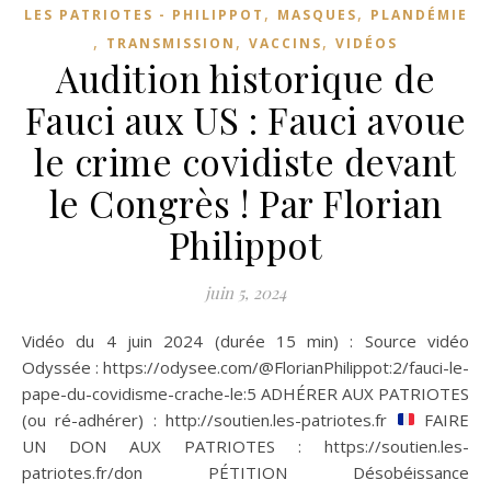
,
,
LES PATRIOTES - PHILIPPOT
MASQUES
PLANDÉMIE
,
,
,
TRANSMISSION
VACCINS
VIDÉOS
Audition historique de
Fauci aux US : Fauci avoue
le crime covidiste devant
le Congrès ! Par Florian
Philippot
juin 5, 2024
Vidéo du 4 juin 2024 (durée 15 min) : Source vidéo
Odyssée : https://odysee.com/@FlorianPhilippot:2/fauci-le-
pape-du-covidisme-crache-le:5 ADHÉRER AUX PATRIOTES
(ou ré-adhérer) : http://soutien.les-patriotes.fr
FAIRE
UN DON AUX PATRIOTES : https://soutien.les-
patriotes.fr/don PÉTITION Désobéissance