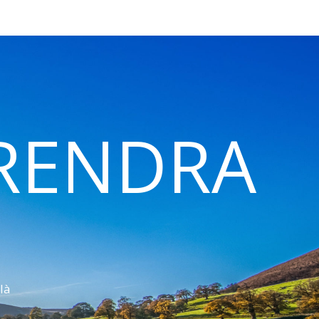
 RENDRA
là