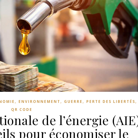
,
,
,
NOMIE
ENVIRONNEMENT
GUERRE
PERTE DES LIBERTÉS
QR CODE
ionale de l’énergie (AIE
eils pour économiser le