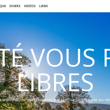
QUE
DIVERS
VIDÉOS
LIENS
ITÉ VOUS
LIBRES
é-information et ressources sur la crise sanitaire et au-de