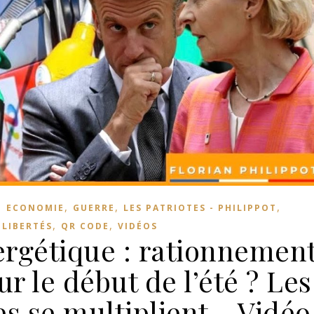
,
,
,
,
ECONOMIE
GUERRE
LES PATRIOTES - PHILIPPOT
,
,
 LIBERTÉS
QR CODE
VIDÉOS
rgétique : rationnemen
r le début de l’été ? Les
s se multiplient – Vidéo