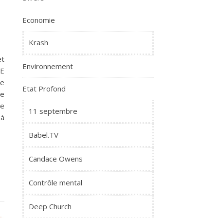
Economie
Krash
et
Environnement
IE
te
Etat Profond
de
re
11 septembre
 à
Babel.TV
Candace Owens
Contrôle mental
Deep Church