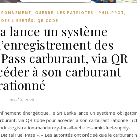
,
,
,
IRONNEMENT
GUERRE
LES PATRIOTES - PHILIPPOT
,
 DES LIBERTÉS
QR CODE
ka lance un système
d’enregistrement des
 Pass carburant, via QR
céder à son carburant
rationné
avril 8, 2026
nfinement énergétique, le Sri Lanka lance un système obligatoi
burant, via QR Code pour accéder à son carburant rationné ! (cf
ode-registration-mandatory-for-all-vehicles-amid-fuel-supply-
Digital Fuel Pass ». « Les autorités ont précisé que le carburant 