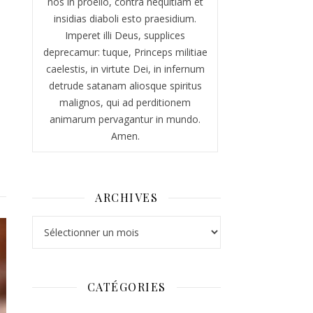
nos in proelio, contra nequitiam et
insidias diaboli esto praesidium.
Imperet illi Deus, supplices
deprecamur: tuque, Princeps militiae
caelestis, in virtute Dei, in infernum
detrude satanam aliosque spiritus
malignos, qui ad perditionem
animarum pervagantur in mundo.
Amen.
ARCHIVES
Archives
CATÉGORIES