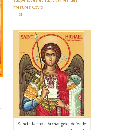
suspendues et aux victimes des
mesures Covid
- Foi
t
Sancte Michael Archangele, defende