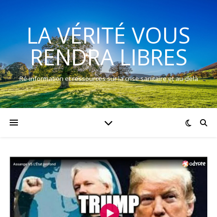
LA VÉRITÉ VOUS
RENDRA LIBRES
Ré-information et ressources sur la crise sanitaire et au-delà