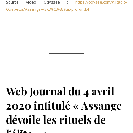
Source vidéo Odyssée :
https://odysee.com/@Radio-
Quebec:a/Assange-VS-L’%C3%89tat-profond:4
Web Journal du 4 avril
2020 intitulé « Assange
dévoile les rituels de