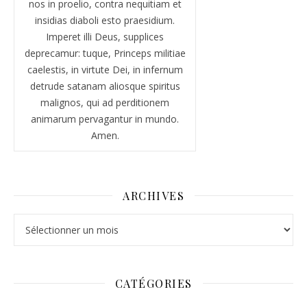
nos in proelio, contra nequitiam et
insidias diaboli esto praesidium.
Imperet illi Deus, supplices
deprecamur: tuque, Princeps militiae
caelestis, in virtute Dei, in infernum
detrude satanam aliosque spiritus
malignos, qui ad perditionem
animarum pervagantur in mundo.
Amen.
ARCHIVES
Archives
CATÉGORIES