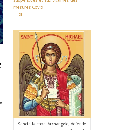
suspendues et aux victimes des
mesures Covid
- Foi
e
or
Sancte Michael Archangele, defende