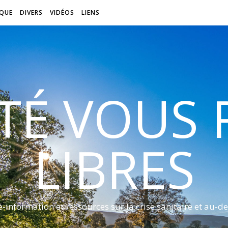
QUE
DIVERS
VIDÉOS
LIENS
ITÉ VOUS
LIBRES
é-information et ressources sur la crise sanitaire et au-de