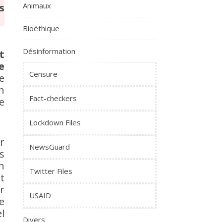
Animaux
s
Bioéthique
Désinformation
t
e
Censure
e
n
Fact-checkers
e
Lockdown Files
r
NewsGuard
s
n
Twitter Files
t
r
USAID
e
el
Divers