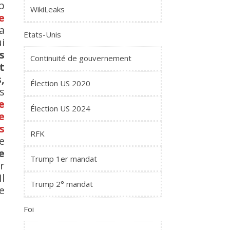
p
WikiLeaks
e
 a
Etats-Unis
i
s
Continuité de gouvernement
t
,
Élection US 2020
s
e
Élection US 2024
e
s
RFK
e
e
Trump 1er mandat
r
l
Trump 2° mandat
e
Foi