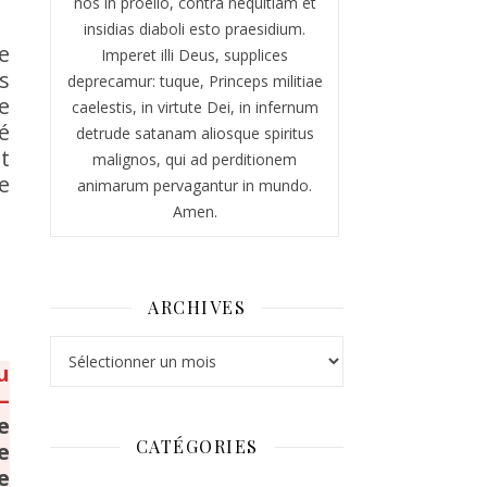
nos in proelio, contra nequitiam et
insidias diaboli esto praesidium.
e
Imperet illi Deus, supplices
s
deprecamur: tuque, Princeps militiae
e
caelestis, in virtute Dei, in infernum
é
detrude satanam aliosque spiritus
t
malignos, qui ad perditionem
e
animarum pervagantur in mundo.
Amen.
ARCHIVES
Archives
u
–
e
CATÉGORIES
e
e