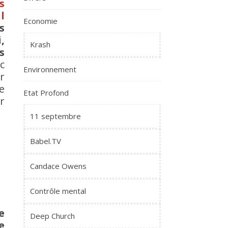
s
l
Economie
s
,
Krash
s
c
Environnement
r
e
Etat Profond
r
11 septembre
Babel.TV
Candace Owens
Contrôle mental
e
Deep Church
e