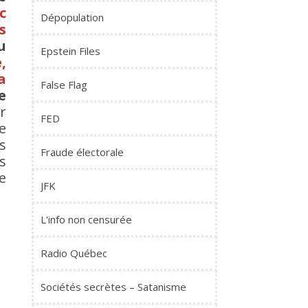
c
Dépopulation
s
u
Epstein Files
,
a
False Flag
e
r
FED
e
s
Fraude électorale
s
e
JFK
L'info non censurée
Radio Québec
Sociétés secrètes – Satanisme