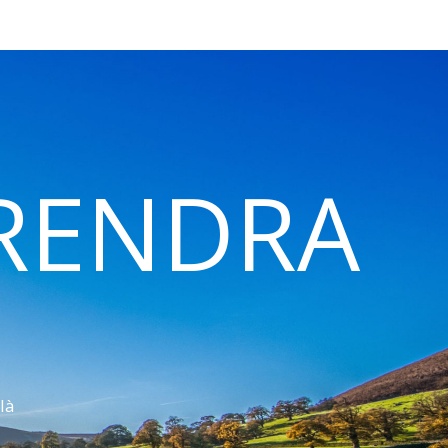
 RENDRA
là