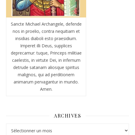
Sancte Michael Archangele, defende
nos in proelio, contra nequitiam et
insidias diaboli esto praesidium.
Imperet illi Deus, supplices
deprecamur: tuque, Princeps militiae
caelestis, in virtute Dei, in infernum
detrude satanam aliosque spiritus
malignos, qui ad perditionem
animarum pervagantur in mundo.
Amen.
ARCHIVES
Archives