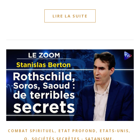
LIRE LA SUITE
,
,
,
COMBAT SPIRITUEL
ETAT PROFOND
ETATS-UNIS
,
,
Q
SOCIÉTÉS SECRÈTES - SATANISME