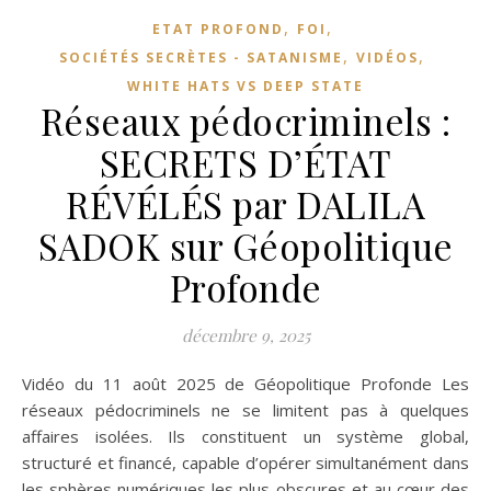
,
,
ETAT PROFOND
FOI
,
,
SOCIÉTÉS SECRÈTES - SATANISME
VIDÉOS
WHITE HATS VS DEEP STATE
Réseaux pédocriminels :
SECRETS D’ÉTAT
RÉVÉLÉS par DALILA
SADOK sur Géopolitique
Profonde
décembre 9, 2025
Vidéo du 11 août 2025 de Géopolitique Profonde Les
réseaux pédocriminels ne se limitent pas à quelques
affaires isolées. Ils constituent un système global,
structuré et financé, capable d’opérer simultanément dans
les sphères numériques les plus obscures et au cœur des