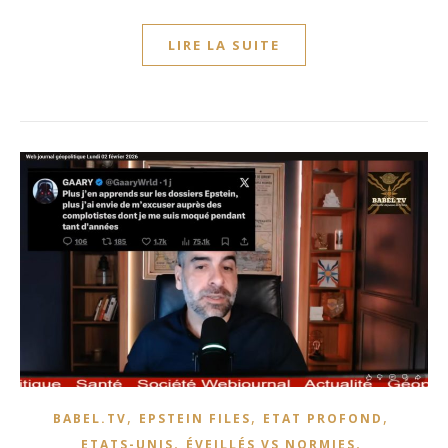
LIRE LA SUITE
,
,
,
BABEL.TV
EPSTEIN FILES
ETAT PROFOND
,
,
ETATS-UNIS
ÉVEILLÉS VS NORMIES