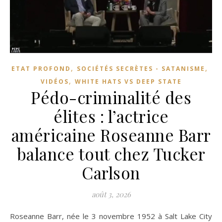
,
,
ETAT PROFOND
SOCIÉTÉS SECRÈTES - SATANISME
,
VIDÉOS
WHITE HATS VS DEEP STATE
Pédo-criminalité des
élites : l’actrice
américaine Roseanne Barr
balance tout chez Tucker
Carlson
août 3, 2026
Roseanne Barr, née le 3 novembre 1952 à Salt Lake City