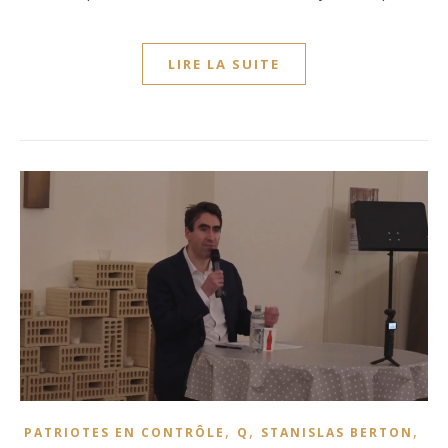
LIRE LA SUITE
,
,
,
PATRIOTES EN CONTRÔLE
Q
STANISLAS BERTON