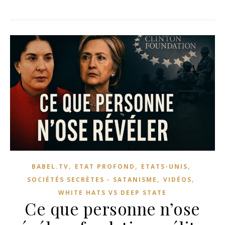
,
,
,
BABEL.TV
ETAT PROFOND
ETATS-UNIS
,
,
SOCIÉTÉS SECRÈTES - SATANISME
VIDÉOS
WHITE HATS VS DEEP STATE
Ce que personne n’ose