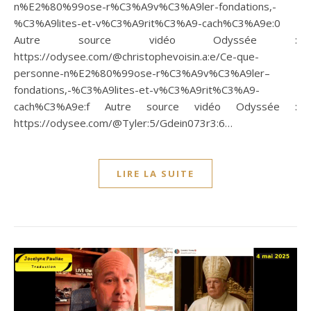
n%E2%80%99ose-r%C3%A9v%C3%A9ler-fondations,-
%C3%A9lites-et-v%C3%A9rit%C3%A9-cach%C3%A9e:0
Autre source vidéo Odyssée :
https://odysee.com/@christophevoisin.a:e/Ce-que-
personne-n%E2%80%99ose-r%C3%A9v%C3%A9ler–
fondations,-%C3%A9lites-et-v%C3%A9rit%C3%A9-
cach%C3%A9e:f Autre source vidéo Odyssée :
https://odysee.com/@Tyler:5/Gdein073r3:6…
LIRE LA SUITE