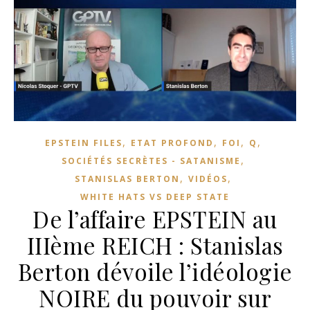
,
,
,
,
EPSTEIN FILES
ETAT PROFOND
FOI
Q
,
SOCIÉTÉS SECRÈTES - SATANISME
,
,
STANISLAS BERTON
VIDÉOS
WHITE HATS VS DEEP STATE
De l’affaire EPSTEIN au
IIIème REICH : Stanislas
Berton dévoile l’idéologie
NOIRE du pouvoir sur