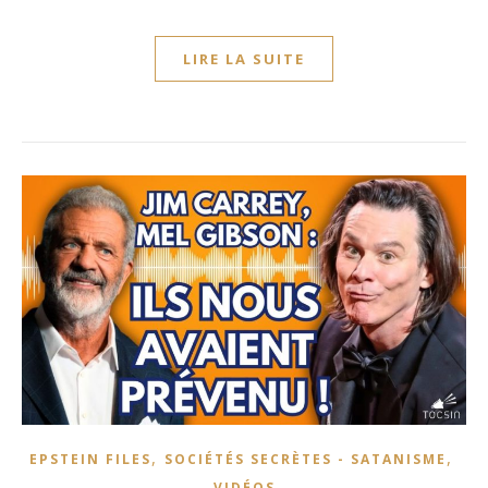
LIRE LA SUITE
,
,
EPSTEIN FILES
SOCIÉTÉS SECRÈTES - SATANISME
VIDÉOS