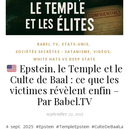
,
,
BABEL.TV
ETATS-UNIS
,
,
SOCIÉTÉS SECRÈTES - SATANISME
VIDÉOS
WHITE HATS VS DEEP STATE
Epstein, le Temple et le
Culte de Baal : ce que les
victimes révèlent enfin –
Par Babel.TV
septembre 22, 2025
4 sept. 2025 #Epstein #TempleEpstein #CulteDeBaalLa