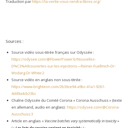
Traduction par
https://la-verite-vous-rendra-libres.org/
Sources :
Source vidéo sous-titrée français sur Odyssée :
https://odysee.com/@FlowerPower:b/Nouvelles-
D%C3%A9couvertes-sur-les-injections—Reiner-Fuellmich-Dr-
Wodarg-Dr-White:2
Source vidéo en anglais non sous-titrée :
https://www.brighteon.com/2b36ce94-a9bc-41a1-9261-
4d49a4cb23bc
Chaîne Odyssée du Comité Corona « Corona Ausschuss » (texte
en allemand, audio en anglais) :
https://odysee.com/@Corona-
Ausschuss:3
Article en anglais «
Vaccine batches vary systematically in toxicity
»
(«
Les lots de vaccins varient en toxicité
« ) :