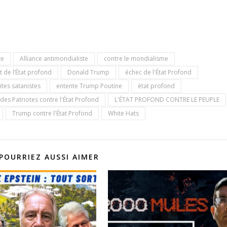
te
Alliance antimondialiste
contre le mondialisme
de l’État profond
Donald Trump
échec de l'État Profond
lites satanistes
entente Trump Poutine
état profond
des Patriotes contre l'État Profond
L'ÉTAT PROFOND CONTRE LE PEUPLE
Trump contre l'État Profond
White Hats
POURRIEZ AUSSI AIMER