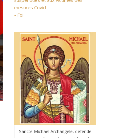
suspendues et aux victimes des
mesures Covid
- Foi
Sancte Michael Archangele, defende