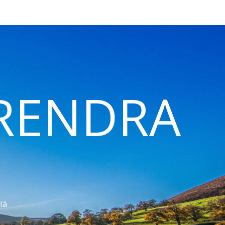
 RENDRA
là