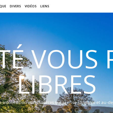
QUE
DIVERS
VIDÉOS
LIENS
ITÉ VOUS
LIBRES
é-information et ressources sur la crise sanitaire et au-de