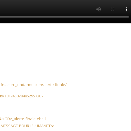
ofession-gendarme.com/alerte-finale/
tus/1817450284852957307
4-sGDz_alerte-finale-ebs:1
LE-MESSAGE-POUR-L’HUMANITE:a