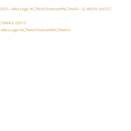
ale-2021—Message-%C3%A0-l’Humanit%C3%A9—-Q-ANON-GHOST-
-FINALE-2021:5
021—Message-%C3%A0-l’humanit%C3%A9:e