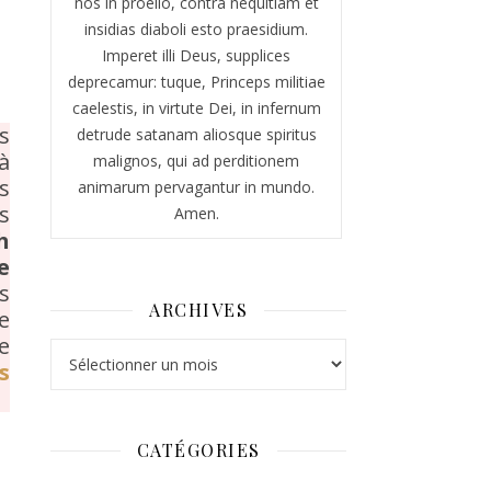
nos in proelio, contra nequitiam et
insidias diaboli esto praesidium.
Imperet illi Deus, supplices
deprecamur: tuque, Princeps militiae
caelestis, in virtute Dei, in infernum
s
detrude satanam aliosque spiritus
à
malignos, qui ad perditionem
s
animarum pervagantur in mundo.
s
Amen.
h
e
s
ARCHIVES
e
e
Archives
s
CATÉGORIES