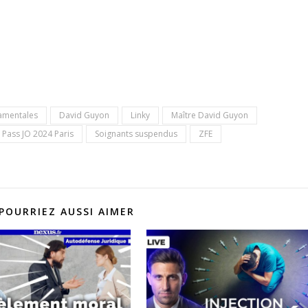
damentales
David Guyon
Linky
Maître David Guyon
Pass JO 2024 Paris
Soignants suspendus
ZFE
POURRIEZ AUSSI AIMER