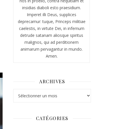
nos in proelio, contra nequitiam et
insidias diaboli esto praesidium.
Imperet illi Deus, supplices
deprecamur: tuque, Princeps militiae
caelestis, in virtute Dei, in infernum
detrude satanam aliosque spiritus
malignos, qui ad perditionem
animarum pervagantur in mundo.
Amen.
ARCHIVES
Archives
CATÉGORIES