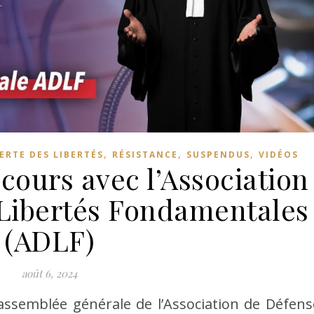
,
,
,
ERTE DES LIBERTÉS
RÉSISTANCE
SUSPENDUS
VIDÉOS
cours avec l’Association
 Libertés Fondamentales
(ADLF)
août 6, 2024
assemblée générale de l’Association de Défens