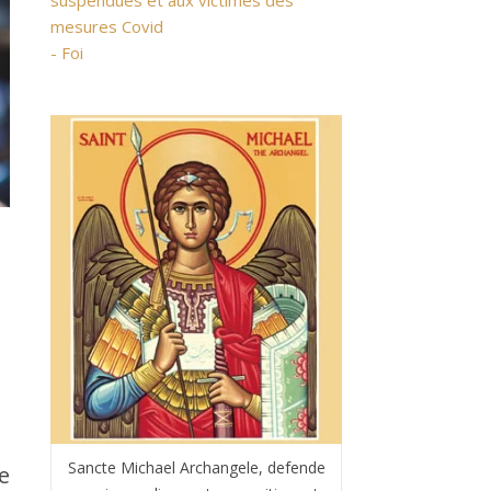
suspendues et aux victimes des
mesures Covid
- Foi
Sancte Michael Archangele, defende
e