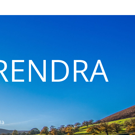
 RENDRA
là