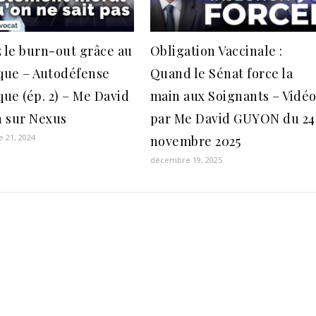
z le burn-out grâce au
Obligation Vaccinale :
ique – Autodéfense
Quand le Sénat force la
que (ép. 2) – Me David
main aux Soignants – Vidé
 sur Nexus
par Me David GUYON du 24
 21, 2024
novembre 2025
décembre 19, 2025