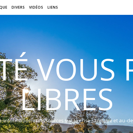
QUE
DIVERS
VIDÉOS
LIENS
ITÉ VOUS
LIBRES
é-information et ressources sur la crise sanitaire et au-de