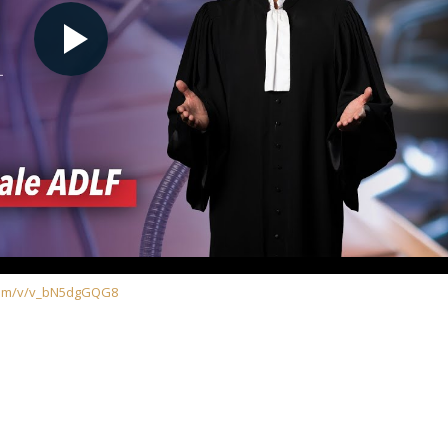
com/v/v_bN5dgGQG8