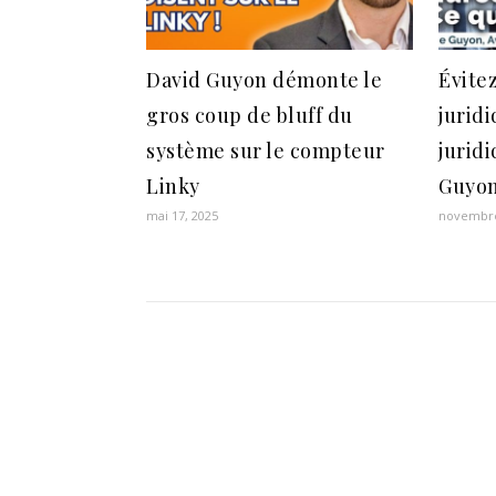
David Guyon démonte le
Évite
gros coup de bluff du
jurid
système sur le compteur
juridi
Linky
Guyon
mai 17, 2025
novembre