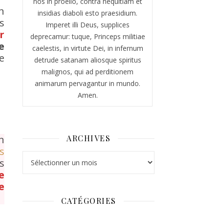
nos in proelio, contra nequitiam et
n
insidias diaboli esto praesidium.
s
Imperet illi Deus, supplices
r
deprecamur: tuque, Princeps militiae
e
caelestis, in virtute Dei, in infernum
e
detrude satanam aliosque spiritus
malignos, qui ad perditionem
animarum pervagantur in mundo.
Amen.
n
ARCHIVES
s
Archives
s
e
e
CATÉGORIES