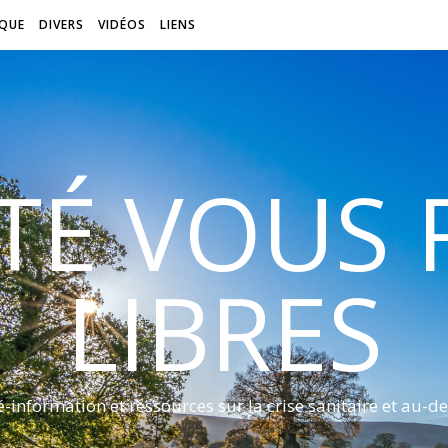
QUE
DIVERS
VIDÉOS
LIENS
ITÉ VOUS
LIBRES
é-information et ressources sur la crise sanitaire et au-de