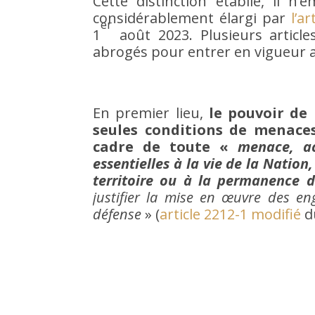
Cette distinction établie, il n
considérablement élargi par
l’ar
er
1
août 2023. Plusieurs articl
abrogés pour entrer en vigueur a
En premier lieu,
le pouvoir de 
seules conditions de menaces 
cadre de toute «
menace, ac
essentielles à la vie de la Nation,
territoire ou à la permanence d
justifier la mise en œuvre des en
défense
» (
article 2212-1 modifié
du