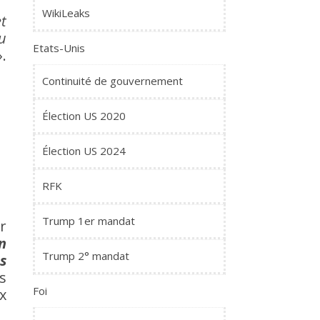
WikiLeaks
et
u
Etats-Unis
.
Continuité de gouvernement
Élection US 2020
Élection US 2024
RFK
Trump 1er mandat
r
n
Trump 2° mandat
s
s
Foi
ux