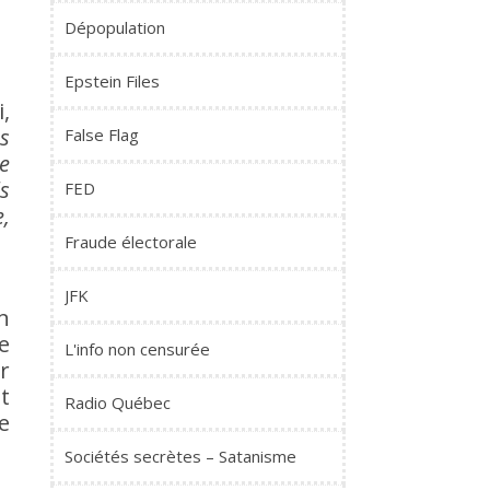
Dépopulation
Epstein Files
,
es
False Flag
e
ls
FED
,
Fraude électorale
JFK
n
e
L'info non censurée
r
t
Radio Québec
e
Sociétés secrètes – Satanisme