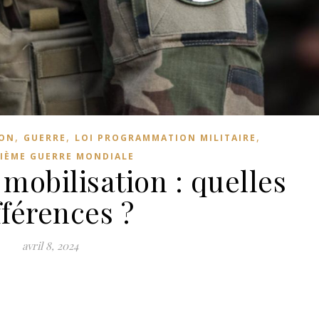
,
,
,
ION
GUERRE
LOI PROGRAMMATION MILITAIRE
IÈME GUERRE MONDIALE
 mobilisation : quelles
fférences ?
avril 8, 2024