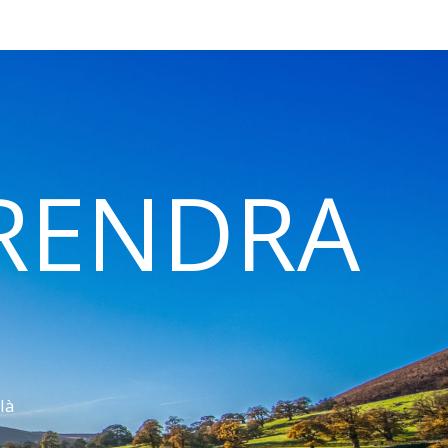
 RENDRA
là