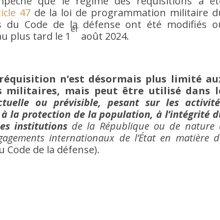
’empêche que le régime des réquisitions a ét
ticle 47
de la loi de programmation militaire d
es du Code de la défense ont été modifiés o
er
u plus tard le 1
août 2024.
réquisition n’est désormais plus limité au
militaires, mais peut être utilisé dans l
tuelle ou prévisible, pesant sur les activité
 à la protection de la population, à l’intégrité 
es institutions
de la République ou de nature 
gagements internationaux de l’État en matière d
 Code de la défense).