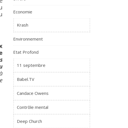
é
u
Economie
u
Krash
Environnement
x
e
Etat Profond
s
11 septembre
du
à
e
Babel.TV
Candace Owens
Contrôle mental
Deep Church