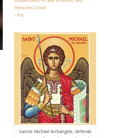
suspendues et aux victimes des
mesures Covid
- Foi
Sancte Michael Archangele, defende