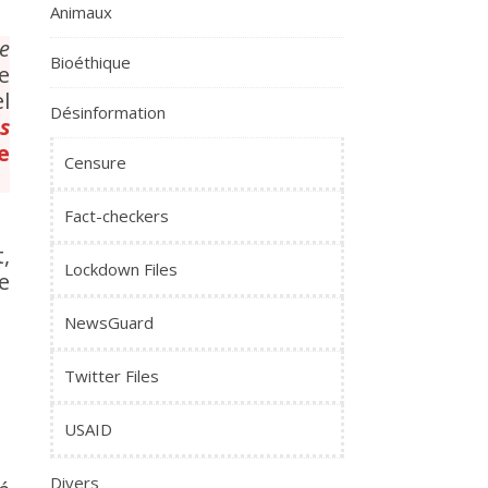
Animaux
e
Bioéthique
e
l
Désinformation
s
e
Censure
Fact-checkers
,
Lockdown Files
te
NewsGuard
Twitter Files
USAID
Divers