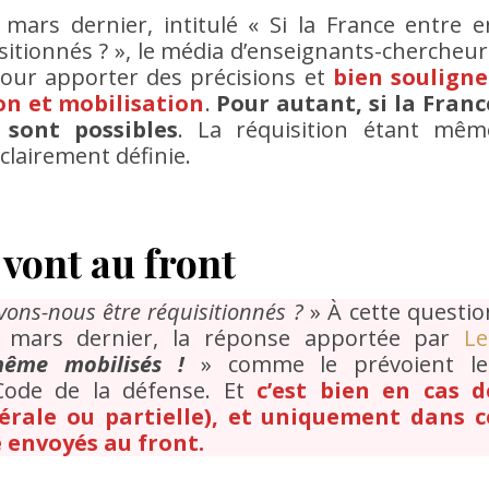
 mars dernier, intitulé « Si la France entre e
itionnés ? », le média d’enseignants-chercheur
our apporter des précisions et
bien souligne
ion et mobilisation
.
Pour autant, si la Franc
 sont possibles
. La réquisition étant mêm
lairement définie.
 vont au front
vons-nous être réquisitionnés
?
» À cette questio
mars dernier, la réponse apportée par
Le
même mobilisés
!
» comme le prévoient le
ode de la défense. Et
c’est bien en cas d
nérale ou partielle), et uniquement dans c
e envoyés au front.