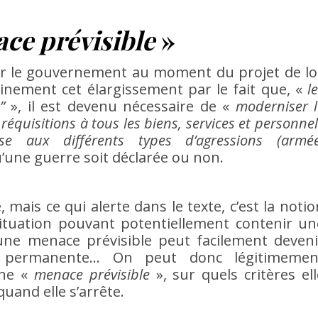
ce prévisible
»
r le gouvernement au moment du projet de loi
einement cet élargissement par le fait que, «
l
”
», il est devenu nécessaire de «
moderniser l
réquisitions à tous les biens, services et personne
 aux différents types d’agressions (armée
’une guerre soit déclarée ou non.
 mais ce qui alerte dans le texte, c’est la notio
ituation pouvant potentiellement contenir un
une menace prévisible peut facilement deveni
permanente… On peut donc légitimemen
une «
menace prévisible
», sur quels critères ell
uand elle s’arrête.