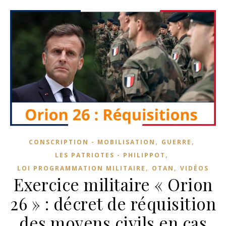
,
,
CONSCRIPTION - MOBILISATION
GUERRE
,
LES PATRIOTES - PHILIPPOT
,
,
LOI PROGRAMMATION MILITAIRE
OTAN
VIDÉOS
Exercice militaire « Orion
26 » : décret de réquisition
des moyens civils en cas