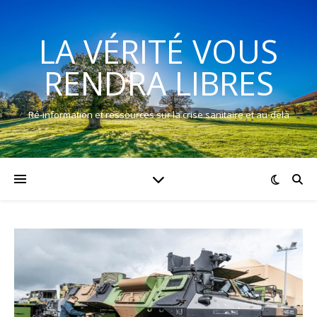
LA VÉRITÉ VOUS
RENDRA LIBRES
Ré-information et ressources sur la crise sanitaire et au-delà