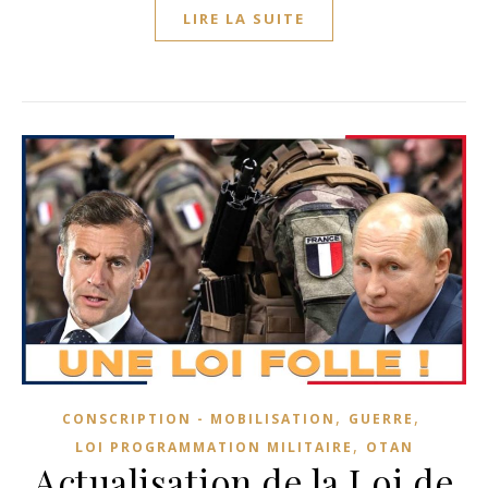
LIRE LA SUITE
,
,
CONSCRIPTION - MOBILISATION
GUERRE
,
LOI PROGRAMMATION MILITAIRE
OTAN
Actualisation de la Loi de