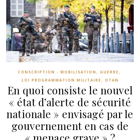
,
,
CONSCRIPTION - MOBILISATION
GUERRE
,
LOI PROGRAMMATION MILITAIRE
OTAN
En quoi consiste le nouvel
« état d’alerte de sécurité
nationale » envisagé par le
gouvernement en cas de
« menace grave » ?