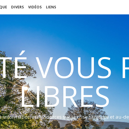
QUE
DIVERS
VIDÉOS
LIENS
ITÉ VOUS
LIBRES
é-information et ressources sur la crise sanitaire et au-de