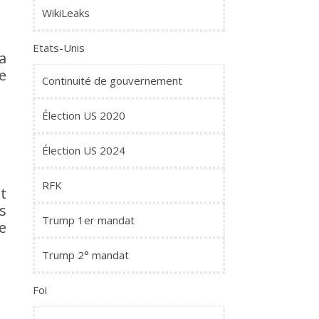
WikiLeaks
Etats-Unis
a
e
Continuité de gouvernement
Élection US 2020
Élection US 2024
RFK
t
s
Trump 1er mandat
e
Trump 2° mandat
Foi