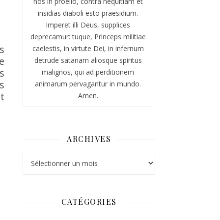
nos in proelio, contra nequitiam et
insidias diaboli esto praesidium.
Imperet illi Deus, supplices
deprecamur: tuque, Princeps militiae
s
caelestis, in virtute Dei, in infernum
e
detrude satanam aliosque spiritus
s
malignos, qui ad perditionem
s
animarum pervagantur in mundo.
t
Amen.
ARCHIVES
Archives
CATÉGORIES