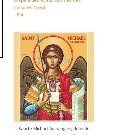
suspendues et aux victimes des
mesures Covid
- Foi
Sancte Michael Archangele, defende