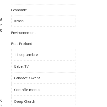
Economie
a
Krash
e
s
Environnement
Etat Profond
11 septembre
Babel.TV
Candace Owens
Contrôle mental
s
Deep Church
0