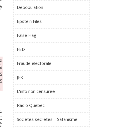
y
Dépopulation
Epstein Files
False Flag
FED
e
Fraude électorale
à
s
JFK
s
…
L'info non censurée
Radio Québec
e
e
Sociétés secrètes – Satanisme
à