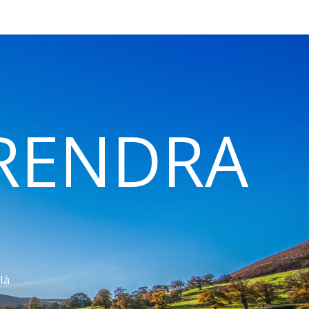
 RENDRA
là