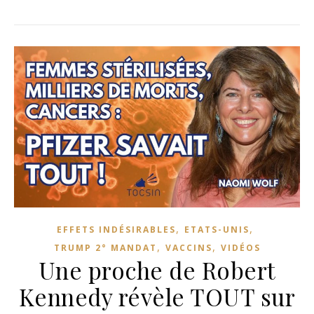
,
,
EFFETS INDÉSIRABLES
ETATS-UNIS
,
,
TRUMP 2° MANDAT
VACCINS
VIDÉOS
Une proche de Robert
Kennedy révèle TOUT sur