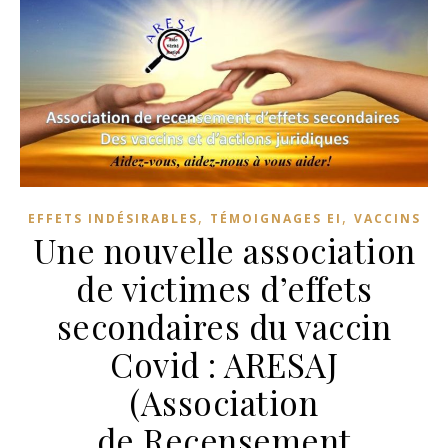
,
,
EFFETS INDÉSIRABLES
TÉMOIGNAGES EI
VACCINS
Une nouvelle association
de victimes d’effets
secondaires du vaccin
Covid : ARESAJ
(Association
de Recensement