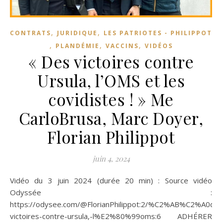
,
,
CONTRATS
JURIDIQUE
LES PATRIOTES - PHILIPPOT
,
,
,
PLANDÉMIE
VACCINS
VIDÉOS
« Des victoires contre
Ursula, l’OMS et les
covidistes ! » Me
CarloBrusa, Marc Doyer,
Florian Philippot
juin 4, 2024
Vidéo du 3 juin 2024 (durée 20 min) : Source vidéo
Odyssée :
https://odysee.com/@FlorianPhilippot:2/%C2%AB%C2%A0de
victoires-contre-ursula,-l%E2%80%99oms:6 ADHÉRER