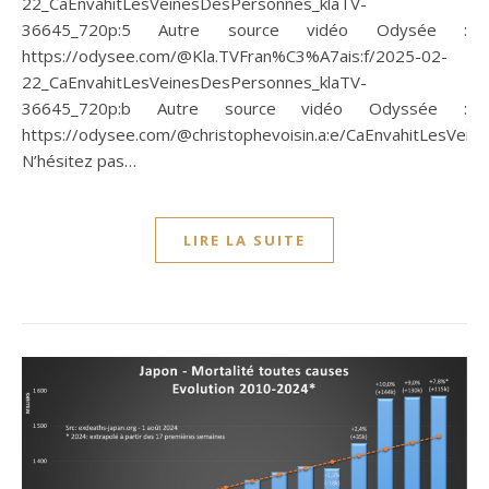
22_CaEnvahitLesVeinesDesPersonnes_klaTV-
36645_720p:5 Autre source vidéo Odysée :
https://odysee.com/@Kla.TVFran%C3%A7ais:f/2025-02-
22_CaEnvahitLesVeinesDesPersonnes_klaTV-
36645_720p:b Autre source vidéo Odyssée :
https://odysee.com/@christophevoisin.a:e/CaEnvahitLesVei
N’hésitez pas…
LIRE LA SUITE