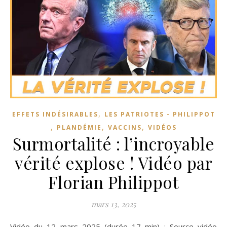
,
EFFETS INDÉSIRABLES
LES PATRIOTES - PHILIPPOT
,
,
,
PLANDÉMIE
VACCINS
VIDÉOS
Surmortalité : l’incroyable
vérité explose ! Vidéo par
Florian Philippot
mars 13, 2025
Vidéo du 12 mars 2025 (durée 17 min) : Source vidéo