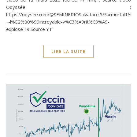
Odyssée :
https://odysee.com/@SEMINERIOSalvatore:5/Surmortalit%C
_-l%E2%80%99incroyable-v%C3%A9rit%C3%A9-
explose-!:9 Source YT
LIRE LA SUITE