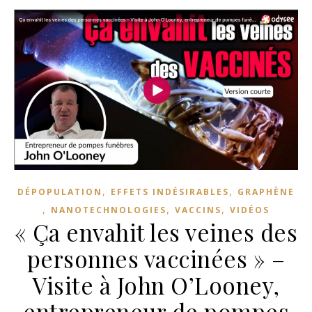
,
,
DÉPOPULATION
EFFETS INDÉSIRABLES
GRAPHÈNE
,
,
,
NANOTECHNOLOGIES
VACCINS
VIDÉOS
« Ça envahit les veines des
personnes vaccinées » –
Visite à John O’Looney,
entrepreneur de pompes