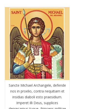
Sancte Michael Archangele, defende
nos in proelio, contra nequitiam et
insidias diaboli esto praesidium.
Imperet illi Deus, supplices
deprecamur: tuque, Princeps militiae