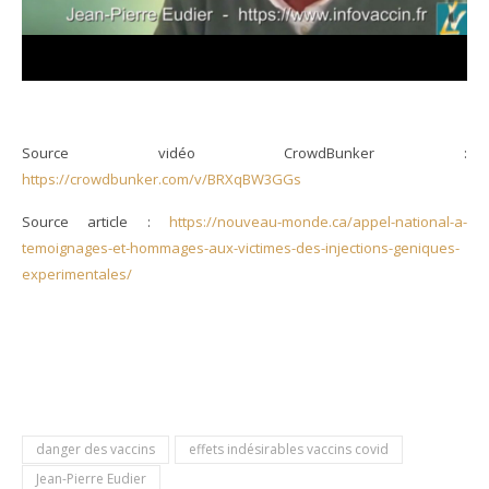
Source vidéo CrowdBunker :
https://crowdbunker.com/v/BRXqBW3GGs
Source article :
https://nouveau-monde.ca/appel-national-a-
temoignages-et-hommages-aux-victimes-des-injections-geniques-
experimentales/
danger des vaccins
effets indésirables vaccins covid
Jean-Pierre Eudier