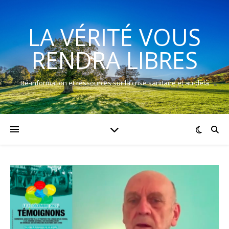
LA VÉRITÉ VOUS
RENDRA LIBRES
Ré-information et ressources sur la crise sanitaire et au-delà