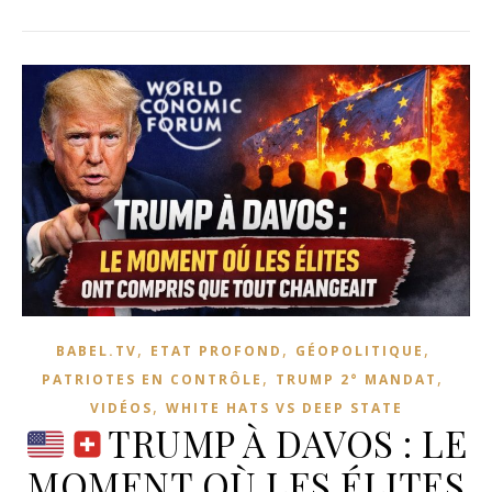
,
,
,
BABEL.TV
ETAT PROFOND
GÉOPOLITIQUE
,
,
PATRIOTES EN CONTRÔLE
TRUMP 2° MANDAT
,
VIDÉOS
WHITE HATS VS DEEP STATE
TRUMP À DAVOS : LE
MOMENT OÙ LES ÉLITES