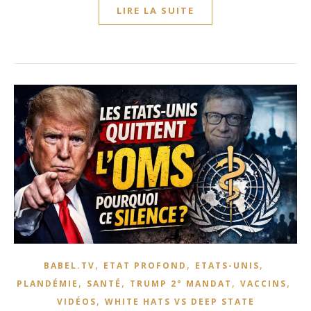
LIRE LA SUITE
,
,
,
BABEL.TV
ETAT PROFOND
ETATS-UNIS
,
,
,
,
PLANDÉMIE
SANTÉ
TRUMP 2° MANDAT
VACCINS
,
VIDÉOS
WHITE HATS VS DEEP STATE