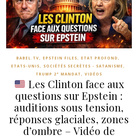
,
,
,
BABEL.TV
EPSTEIN FILES
ETAT PROFOND
,
,
ETATS-UNIS
SOCIÉTÉS SECRÈTES - SATANISME
,
TRUMP 2° MANDAT
VIDÉOS
Les Clinton face aux
questions sur Epstein :
auditions sous tension,
réponses glaciales, zones
d’ombre – Vidéo de