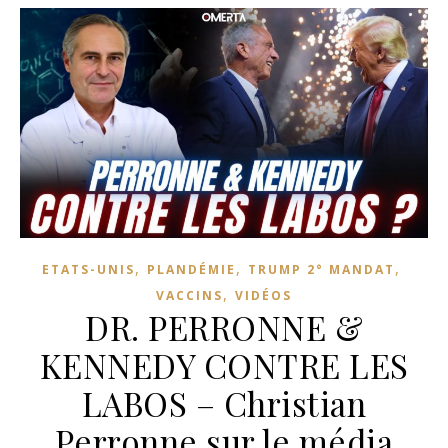
,
,
,
ETATS-UNIS
PLANDÉMIE
TRUMP 2° MANDAT
,
VACCINS
VIDÉOS
DR. PERRONNE &
KENNEDY CONTRE LES
LABOS – Christian
Perronne sur le média