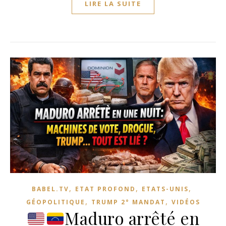
LIRE LA SUITE
,
,
,
BABEL.TV
ETAT PROFOND
ETATS-UNIS
,
,
GÉOPOLITIQUE
TRUMP 2° MANDAT
VIDÉOS
Maduro arrêté en