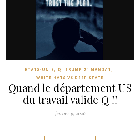
,
,
,
ETATS-UNIS
Q
TRUMP 2° MANDAT
WHITE HATS VS DEEP STATE
Quand le département US
du travail valide Q !!
janvier 9, 2026