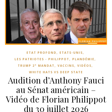
,
,
ETAT PROFOND
ETATS-UNIS
,
,
LES PATRIOTES - PHILIPPOT
PLANDÉMIE
,
,
,
TRUMP 2° MANDAT
VACCINS
VIDÉOS
WHITE HATS VS DEEP STATE
Audition d’Anthony Fauci
au Sénat américain –
Vidéo de Florian Philippot
du 30 juillet 2026