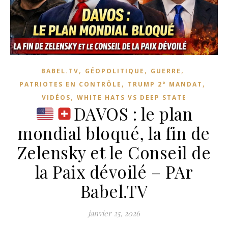
,
,
,
BABEL.TV
GÉOPOLITIQUE
GUERRE
,
,
PATRIOTES EN CONTRÔLE
TRUMP 2° MANDAT
,
VIDÉOS
WHITE HATS VS DEEP STATE
DAVOS : le plan
mondial bloqué, la fin de
Zelensky et le Conseil de
la Paix dévoilé – PAr
Babel.TV
janvier 25, 2026