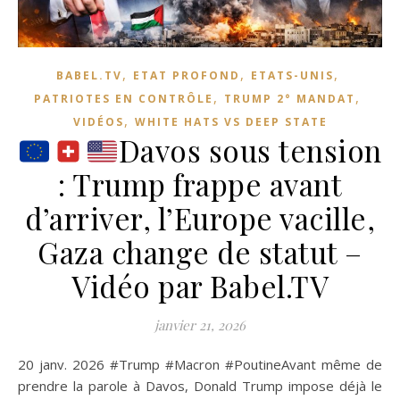
,
,
,
BABEL.TV
ETAT PROFOND
ETATS-UNIS
,
,
PATRIOTES EN CONTRÔLE
TRUMP 2° MANDAT
,
VIDÉOS
WHITE HATS VS DEEP STATE
Davos sous tension
: Trump frappe avant
d’arriver, l’Europe vacille,
Gaza change de statut –
Vidéo par Babel.TV
janvier 21, 2026
20 janv. 2026 #Trump #Macron #PoutineAvant même de
prendre la parole à Davos, Donald Trump impose déjà le