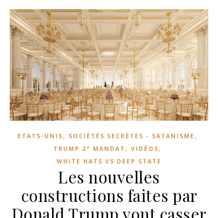
,
,
ETATS-UNIS
SOCIÉTÉS SECRÈTES - SATANISME
,
,
TRUMP 2° MANDAT
VIDÉOS
WHITE HATS VS DEEP STATE
Les nouvelles
constructions faites par
Donald Trump vont casser