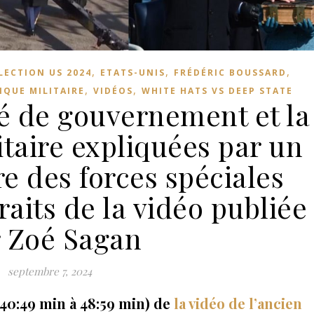
,
,
,
LECTION US 2024
ETATS-UNIS
FRÉDÉRIC BOUSSARD
,
,
IQUE MILITAIRE
VIDÉOS
WHITE HATS VS DEEP STATE
té de gouvernement et la
taire expliquées par un
re des forces spéciales
raits de la vidéo publiée
 Zoé Sagan
septembre 7, 2024
 40:49 min à 48:59 min) de
la vidéo de l’ancien