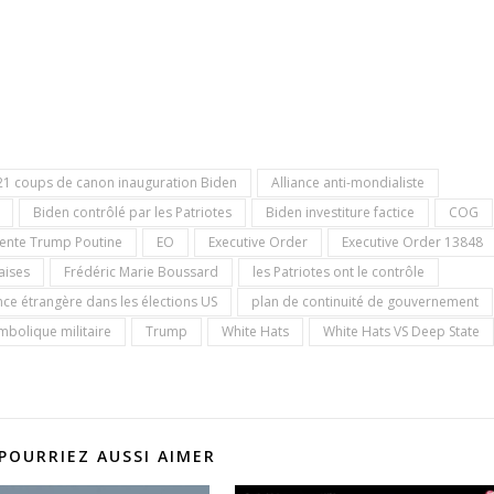
21 coups de canon inauguration Biden
Alliance anti-mondialiste
Biden contrôlé par les Patriotes
Biden investiture factice
COG
ente Trump Poutine
EO
Executive Order
Executive Order 13848
aises
Frédéric Marie Boussard
les Patriotes ont le contrôle
nce étrangère dans les élections US
plan de continuité de gouvernement
mbolique militaire
Trump
White Hats
White Hats VS Deep State
POURRIEZ AUSSI AIMER