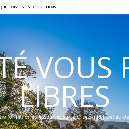
QUE
DIVERS
VIDÉOS
LIENS
ITÉ VOUS
LIBRES
é-information et ressources sur la crise sanitaire et au-de