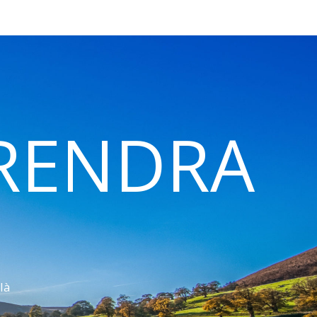
 RENDRA
là