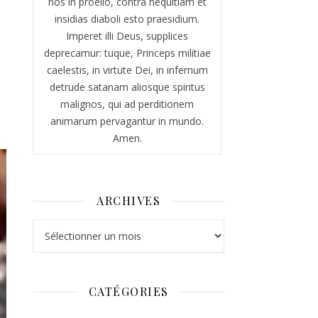
nos in proelio, contra nequitiam et
insidias diaboli esto praesidium.
Imperet illi Deus, supplices
deprecamur: tuque, Princeps militiae
caelestis, in virtute Dei, in infernum
detrude satanam aliosque spiritus
malignos, qui ad perditionem
animarum pervagantur in mundo.
Amen.
ARCHIVES
Archives
CATÉGORIES