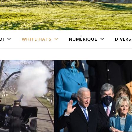
OI
WHITE HATS
NUMÉRIQUE
DIVERS