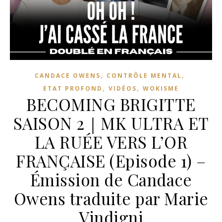
,
,
CANDACE OWENS
CONTRÔLE MENTAL
,
,
ETAT PROFOND
VIDÉOS
WOKISME
BECOMING BRIGITTE
SAISON 2｜MK ULTRA ET
LA RUÉE VERS L’OR
FRANÇAISE (Episode 1) –
Émission de Candace
Owens traduite par Marie
Vindigni