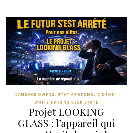
,
,
,
CANDACE OWENS
ETAT PROFOND
VIDÉOS
WHITE HATS VS DEEP STATE
Projet LOOKING
GLASS : l’appareil qui