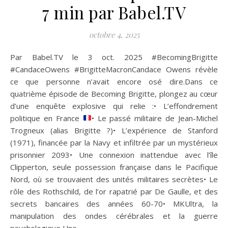
7 min par Babel.TV
octobre 4, 2025
Par Babel.TV le 3 oct. 2025 #BecomingBrigitte
#CandaceOwens #BrigitteMacronCandace Owens révèle
ce que personne n’avait encore osé dire.Dans ce
quatrième épisode de Becoming Brigitte, plongez au cœur
d’une enquête explosive qui relie :• L’effondrement
politique en France
• Le passé militaire de Jean-Michel
Trogneux (alias Brigitte ?)• L’expérience de Stanford
(1971), financée par la Navy et infiltrée par un mystérieux
prisonnier 2093• Une connexion inattendue avec l’île
Clipperton, seule possession française dans le Pacifique
Nord, où se trouvaient des unités militaires secrètes• Le
rôle des Rothschild, de l’or rapatrié par De Gaulle, et des
secrets bancaires des années 60-70• MKUltra, la
manipulation des ondes cérébrales et la guerre
psychologique Une…