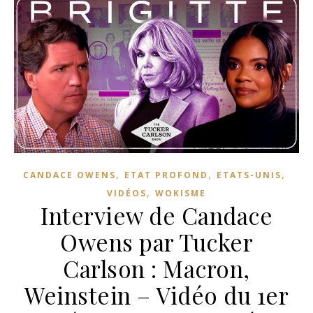
,
,
,
CANDACE OWENS
ETAT PROFOND
ETATS-UNIS
,
VIDÉOS
WOKISME
Interview de Candace
Owens par Tucker
Carlson : Macron,
Weinstein – Vidéo du 1er