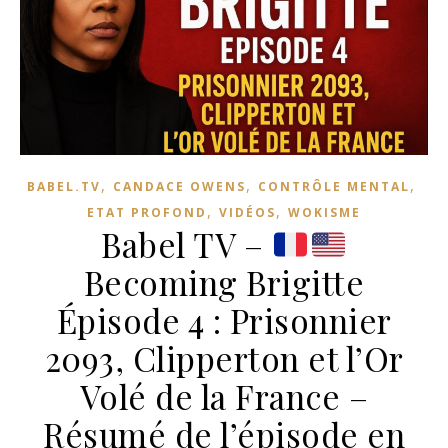
,
,
,
BABEL.TV
CANDACE OWENS
CONTRÔLE MENTAL
,
,
ETAT PROFOND
VIDÉOS
WOKISME
Babel TV –
Becoming Brigitte
Épisode 4 : Prisonnier
2093, Clipperton et l’Or
Volé de la France –
Résumé de l’épisode en