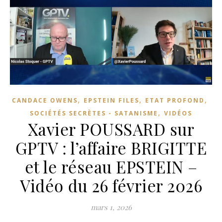
,
,
,
CANDACE OWENS
EPSTEIN FILES
ETAT PROFOND
,
SOCIÉTÉS SECRÈTES - SATANISME
VIDÉOS
Xavier POUSSARD sur
GPTV : l’affaire BRIGITTE
et le réseau EPSTEIN –
Vidéo du 26 février 2026
mars 1, 2026