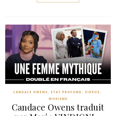
,
,
,
CANDACE OWENS
ETAT PROFOND
VIDÉOS
WOKISME
Candace Owens traduit