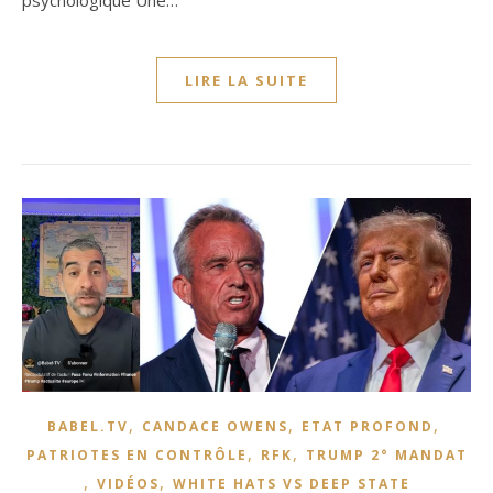
LIRE LA SUITE
,
,
,
BABEL.TV
CANDACE OWENS
ETAT PROFOND
,
,
PATRIOTES EN CONTRÔLE
RFK
TRUMP 2° MANDAT
,
,
VIDÉOS
WHITE HATS VS DEEP STATE