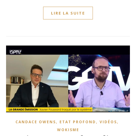
LIRE LA SUITE
,
,
,
CANDACE OWENS
ETAT PROFOND
VIDÉOS
WOKISME