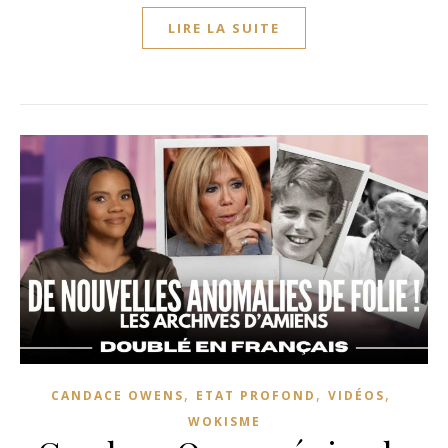
LIRE LA SUITE
,
,
,
CANDACE OWENS
ETAT PROFOND
VIDÉOS
WOKISME