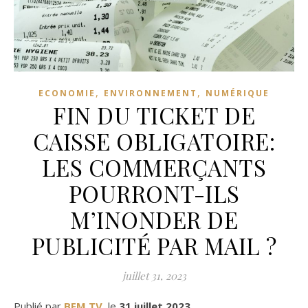
,
,
ECONOMIE
ENVIRONNEMENT
NUMÉRIQUE
FIN DU TICKET DE
CAISSE OBLIGATOIRE:
LES COMMERÇANTS
POURRONT-ILS
M’INONDER DE
PUBLICITÉ PAR MAIL ?
juillet 31, 2023
Publié par
BFM TV
, le
31 juillet 2023