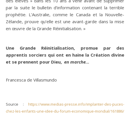
des élèves » dans les 10 ans à venir avant de supprimer
par la suite le bulletin d’information contenant la terrible
prophétie. L’Australie, comme le Canada et la Nouvelle-
Zélande, prouve qu’elle est une avant-garde dans la mise
en œuvre de la Grande Réinitialisation. »
Une Grande Réinitialisation, promue par des
apprentis sorciers qui ont en haine la Création divine
et se prennent pour Dieu,
en marche.
..
Francesca de Villasmundo
Source :
https://www.medias-presse.info/implanter-des-puces-
chez-les-enfants-une-idee-du-forum-economique-mondial/161886/