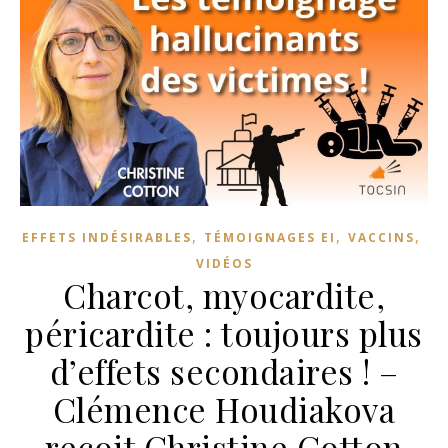
,
,
,
EFFETS INDÉSIRABLES
TÉMOIGNAGES EI
VACCINS
VIDÉOS
Charcot, myocardite,
péricardite : toujours plus
d’effets secondaires ! –
Clémence Houdiakova
reçoit Christine Cotton