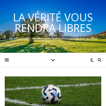
LA VÉRITÉ VOUS
RENDRA LIBRES
Ré-information et ressources sur la crise sanitaire et au-delà