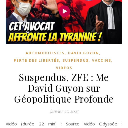
,
,
AUTOMOBILISTES
DAVID GUYON
,
,
,
PERTE DES LIBERTÉS
SUSPENDUS
VACCINS
VIDÉOS
Suspendus, ZFE : Me
David Guyon sur
Géopolitique Profonde
janvier 27, 2025
Vidéo (durée 22 min) : Source vidéo Odyssée :