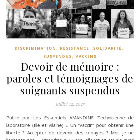
,
,
,
DISCRIMINATION
RÉSISTANCE
SOLIDARITÉ
,
SUSPENDUS
VACCINS
Devoir de mémoire :
paroles et témoignages de
soignants suspendus
juillet 12, 2025
Publié par Les Essentiels AMANDINE Technicienne de
laboratoire (Ille-et-Vilaine) « Un “vaccin” pour obtenir une
liberté ? Accepter de devenir des cobayes ? Moi, je ne
l’accepte pas. » Amandine a 32 ans, elle vit en couple avec