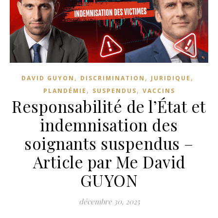
,
,
,
DAVID GUYON
DISCRIMINATION
JURIDIQUE
,
,
PLANDÉMIE
SUSPENDUS
VACCINS
Responsabilité de l’État et
indemnisation des
soignants suspendus –
Article par Me David
GUYON
décembre 30, 2025