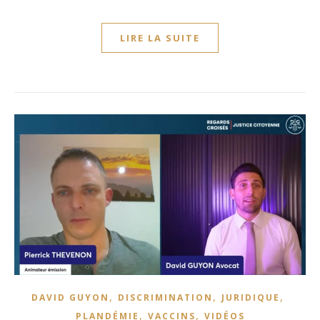
LIRE LA SUITE
,
,
,
DAVID GUYON
DISCRIMINATION
JURIDIQUE
,
,
PLANDÉMIE
VACCINS
VIDÉOS