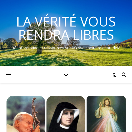
LA VÉRITÉ VOUS
RENDRA LIBRES
Ré-information et ressources sur la crise sanitaire et au-delà