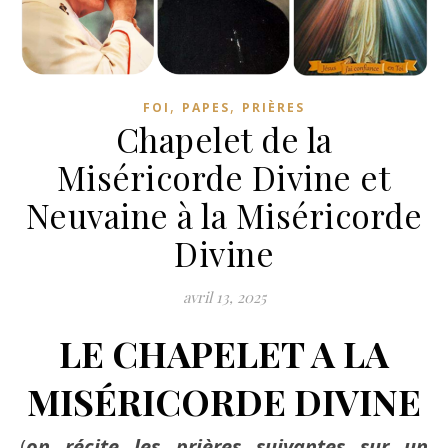
,
,
FOI
PAPES
PRIÈRES
Chapelet de la
Miséricorde Divine et
Neuvaine à la Miséricorde
Divine
avril 13, 2025
LE CHAPELET A LA
MISÉRICORDE DIVINE
(
on récite les prières suivantes sur un